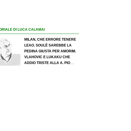
ORIALE DI LUCA CALAMAI
MILAN, CHE ERRORE TENERE
LEAO. SOULÈ SAREBBE LA
PEDINA GIUSTA PER AMORIM.
VLAHOVIC E LUKAKU CHE
ADDIO TRISTE ALLA A. PIO
ESPOSITO PUÒ SPOSTARE IL
VALORE DELL’INTER. COSA
CHIEDO A ZOLA