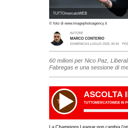
TUTTOmercatoWEB
© foto di www.imagephotoagency.it
AUTORE
MARCO CONTERIO
DOMENICA 5 LUGLIO 2026, 00:34
PO
60 milioni per Nico Paz, Liberali
Fabregas e una sessione di mer
ASCOLTA 
TUTTOMERCATOWEB IN 
La Champions League non cambia l'or