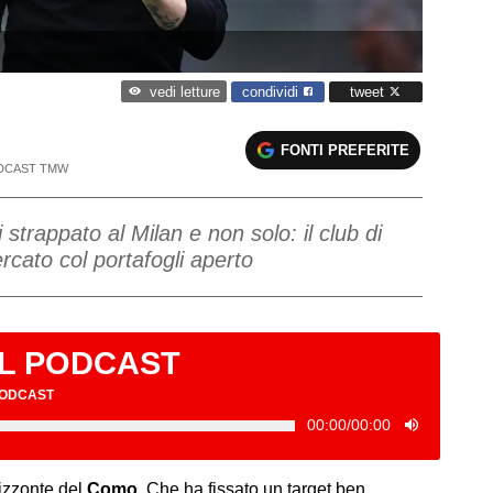
condividi
tweet
vedi letture
FONTI PREFERITE
DCAST TMW
 strappato al Milan e non solo: il club di
cato col portafogli aperto
IL PODCAST
PODCAST
00:00
/
00:00
izzonte del
Como
. Che ha fissato un target ben