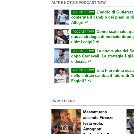
ALTRE NOTIZIE PODCAST TMW
L'addio di Gutierrez
PODCAST TMW
conferma il cambio dei piani in di
Allegri
Como scatenato: qua
PODCAST TMW
nuova strategia di mercato dopo g
ultimi colpi?
La nuova vita del S
PODCAST TMW
dopo Carnevali. La strategia è già
e decisa
Una Fiorentina scat
PODCAST TMW
nelle entrate cambia il futuro di N
Fagioli?
PRIMO PIANO
Mastantuono
accende Firenze:
festa viola.
Antognoni