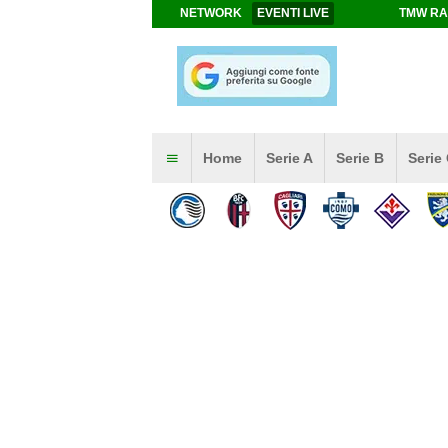
NETWORK
EVENTI LIVE
TMW RA
Home
Serie A
Serie B
Serie