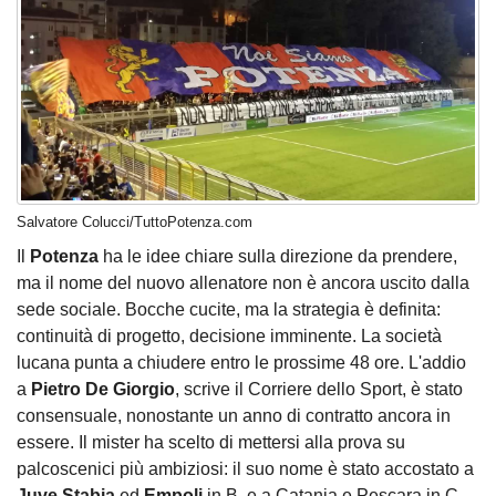
Salvatore Colucci/TuttoPotenza.com
Il
Potenza
ha le idee chiare sulla direzione da prendere,
ma il nome del nuovo allenatore non è ancora uscito dalla
sede sociale. Bocche cucite, ma la strategia è definita:
continuità di progetto, decisione imminente. La società
lucana punta a chiudere entro le prossime 48 ore. L'addio
a
Pietro De Giorgio
, scrive il Corriere dello Sport, è stato
consensuale, nonostante un anno di contratto ancora in
essere. Il mister ha scelto di mettersi alla prova su
palcoscenici più ambiziosi: il suo nome è stato accostato a
Juve Stabia
ed
Empoli
in B, e a Catania e Pescara in C.