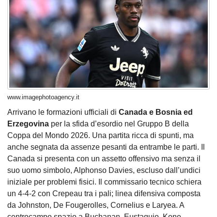
www.imagephotoagency.it
Arrivano le formazioni ufficiali di
Canada e Bosnia ed
Erzegovina
per la sfida d’esordio nel Gruppo B della
Coppa del Mondo 2026. Una partita ricca di spunti, ma
anche segnata da assenze pesanti da entrambe le parti. Il
Canada si presenta con un assetto offensivo ma senza il
suo uomo simbolo, Alphonso Davies, escluso dall’undici
iniziale per problemi fisici. Il commissario tecnico schiera
un 4-4-2 con Crepeau tra i pali; linea difensiva composta
da Johnston, De Fougerolles, Cornelius e Laryea. A
centrocampo spazio a Buchanan, Eustaquio, Kone