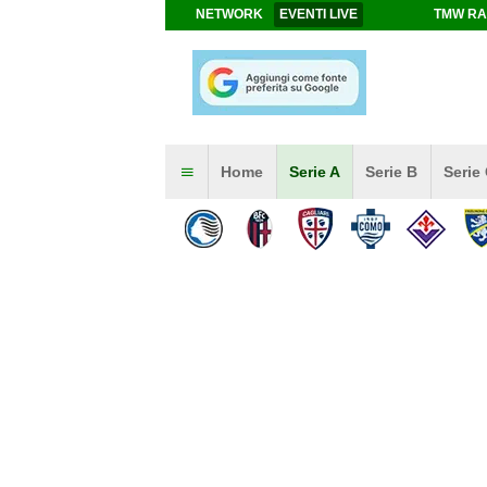
NETWORK
EVENTI LIVE
TMW RA
Home
Serie A
Serie B
Serie