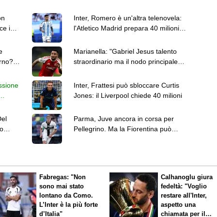
on
Inter, Romero è un'altra telenovela:
ce in
l'Atletico Madrid prepara 40 milioni
coi soldi di tre cessioni
e
Marianella: "Gabriel Jesus talento
erno?
straordinario ma il nodo principale è
la sua tenuta fisica"
essione
Inter, Frattesi può sbloccare Curtis
Jones: il Liverpool chiede 40 milioni
Del
Parma, Juve ancora in corsa per
Io
Pellegrino. Ma la Fiorentina può
offrire una formula migliore
Fabregas: "Non
Calhanoglu giura
sono mai stato
fedeltà: "Voglio
lontano da Como.
restare all'Inter,
L’Inter è la più forte
aspetto una
d’Italia"
chiamata per il