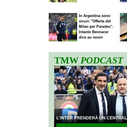
nostro gioco"
In Argentina sono
sicuri: "Offerta del
Milan per Paredes".
Intanto Bennacer
dice
au revoir
TMW
PODCAST
L'INTER PRENDERÀ UN CENTRALE