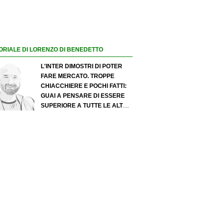
ORIALE DI LORENZO DI BENEDETTO
L'INTER DIMOSTRI DI POTER
FARE MERCATO. TROPPE
CHIACCHIERE E POCHI FATTI:
GUAI A PENSARE DI ESSERE
SUPERIORE A TUTTE LE ALTRE
A PRESCINDERE. JUVE, IL
PORTIERE PUÒ DIVENTARE UN
"PROBLEMA". MILAN-LEAO,
SERVE UNA DECISIONE NETTA