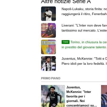
Altre notizie Serie A
Napoli-Lukaku, storia finita: n
raggiungerà il ritiro, Fenerbah
pressing
Liverani: "L'Inter non deve far
tantissimo sul mercato. L'est
Anche dopo Ferragosto"
Torino, in chiusura la c
TMW
in prestito del giovane talento
Acquah al Catanzaro
Juventus, McKennie: "Totti e 
Piero idoli per la loro fedeltà. 
voglio continuare così"
PRIMO PIANO
Juventus,
McKennie: "Inter
favorita per i
giornali. Noi
concentriamoci sul