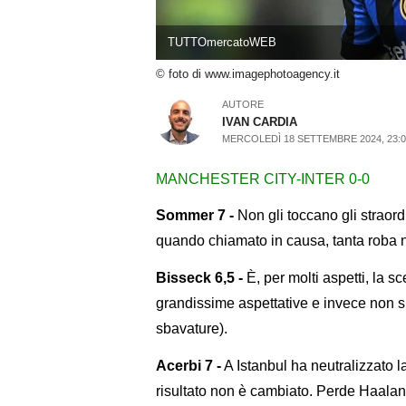
TUTTOmercatoWEB
© foto di www.imagephotoagency.it
AUTORE
IVAN CARDIA
MERCOLEDÌ 18 SETTEMBRE 2024, 23:
MANCHESTER CITY-INTER 0-0
Sommer 7 -
Non gli toccano gli straord
quando chiamato in causa, tanta roba ne
Bisseck 6,5 -
È, per molti aspetti, la s
grandissime aspettative e invece non sb
sbavature).
Acerbi 7 -
A Istanbul ha neutralizzato 
risultato non è cambiato. Perde Haaland 