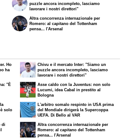
puzzle ancora incompleto, lasciamo
lavorare i nostri direttori"
Altra concorrenza internazionale per
Romero: al capitano del Tottenham
pensa... l'Arsenal
ter. Ho
Chivu e il mercato Inter: "Siamo un
po ha
puzzle ancora incompleto, lasciamo
lavorare i nostri direttori"
na: "È
Asse caldo con la Juventus: non solo
Lucumi, idea Cabal in prestito al
Bologna
la
L'arbitro somalo respinto in USA prima
 è solo
del Mondiale dirigerà la Supercoppa
UEFA. Di Bello al VAR
 di
Altra concorrenza internazionale per
il
Romero: al capitano del Tottenham
pensa... l'Arsenal