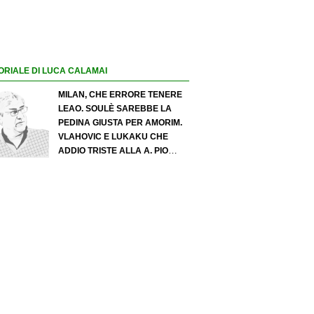
ORIALE DI LUCA CALAMAI
MILAN, CHE ERRORE TENERE
LEAO. SOULÈ SAREBBE LA
PEDINA GIUSTA PER AMORIM.
VLAHOVIC E LUKAKU CHE
ADDIO TRISTE ALLA A. PIO
ESPOSITO PUÒ SPOSTARE IL
VALORE DELL’INTER. COSA
CHIEDO A ZOLA