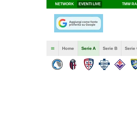
NETWORK
EVENTI LIVE
TMW RA
Home
Serie A
Serie B
Serie