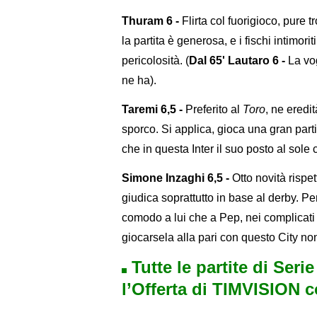
Thuram 6 -
Flirta col fuorigioco, pure 
la partita è generosa, e i fischi intimor
pericolosità. (
Dal 65' Lautaro 6 -
La vog
ne ha).
Taremi 6,5 -
Preferito al
Toro
, ne eredi
sporco. Si applica, gioca una gran part
che in questa Inter il suo posto al sole c
Simone Inzaghi 6,5 -
Otto novità rispe
giudica soprattutto in base al derby. P
comodo a lui che a Pep, nei complicat
giocarsela alla pari con questo City non 
Tutte le partite di Seri
l’Offerta di TIMVISION 