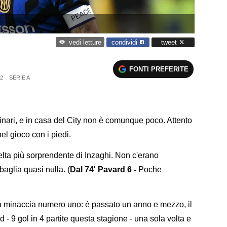
condividi
tweet
vedi letture
FONTI PREFERITE
02
SERIE A
inari, e in casa del City non è comunque poco. Attento
l gioco con i piedi.
celta più sorprendente di Inzaghi. Non c'erano
aglia quasi nulla. (
Dal 74' Pavard 6 -
Poche
la minaccia numero uno: è passato un anno e mezzo, il
- 9 gol in 4 partite questa stagione - una sola volta e