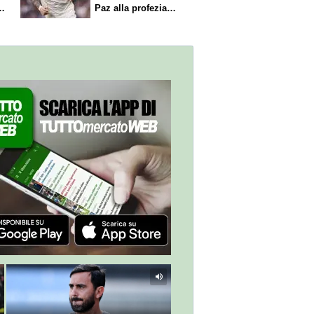
Paz alla profezia
sulla Serie A