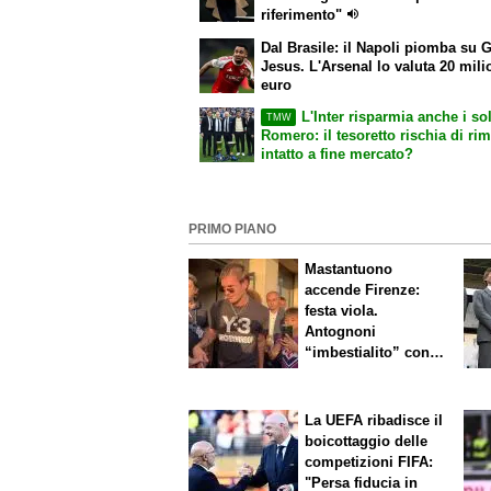
riferimento"
Dal Brasile: il Napoli piomba su G
Jesus. L'Arsenal lo valuta 20 mili
euro
L'Inter risparmia anche i sol
TMW
Romero: il tesoretto rischia di ri
intatto a fine mercato?
PRIMO PIANO
Mastantuono
accende Firenze:
festa viola.
Antognoni
“imbestialito” con
Commisso
La UEFA ribadisce il
boicottaggio delle
competizioni FIFA:
"Persa fiducia in