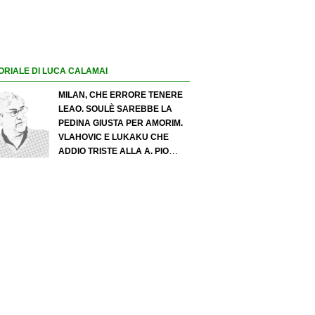
ORIALE DI LUCA CALAMAI
MILAN, CHE ERRORE TENERE
LEAO. SOULÈ SAREBBE LA
PEDINA GIUSTA PER AMORIM.
VLAHOVIC E LUKAKU CHE
ADDIO TRISTE ALLA A. PIO
ESPOSITO PUÒ SPOSTARE IL
VALORE DELL’INTER. COSA
CHIEDO A ZOLA