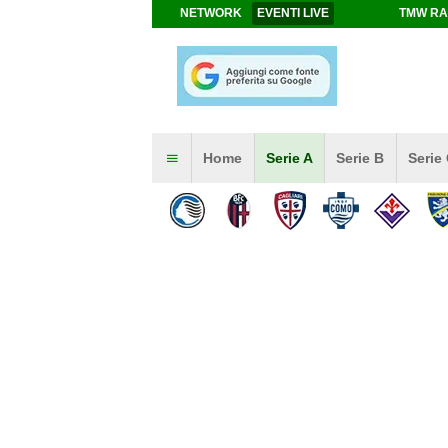
NETWORK
EVENTI LIVE
TMW RA
Home
Serie A
Serie B
Serie