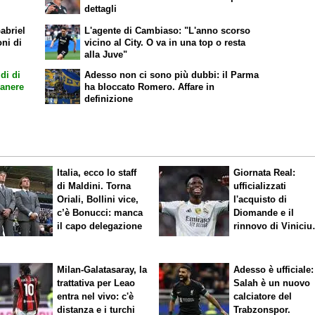
dettagli
abriel
L'agente di Cambiaso: "L'anno scorso
oni di
vicino al City. O va in una top o resta
alla Juve"
di di
Adesso non ci sono più dubbi: il Parma
manere
ha bloccato Romero. Affare in
definizione
Italia, ecco lo staff
Giornata Real:
di Maldini. Torna
ufficializzati
Oriali, Bollini vice,
l'acquisto di
c’è Bonucci: manca
Diomande e il
il capo delegazione
rinnovo di Viniciu
Sfuma Rodri
Milan-Galatasaray, la
Adesso è ufficiale:
trattativa per Leao
Salah è un nuovo
entra nel vivo: c'è
calciatore del
distanza e i turchi
Trabzonspor.