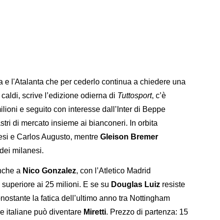
 e l'Atalanta che per cederlo continua a chiedere una
iù caldi, scrive l’edizione odierna di
Tuttosport
, c’è
milioni e seguito con interesse dall’Inter di Beppe
stri di mercato insieme ai bianconeri. In orbita
esi e Carlos Augusto, mentre
Gleison Bremer
dei milanesi.
anche a
Nico Gonzalez
, con l’Atletico Madrid
 superiore ai 25 milioni. E se su
Douglas Luiz
resiste
nonostante la fatica dell’ultimo anno tra Nottingham
le italiane può diventare
Miretti
. Prezzo di partenza: 15