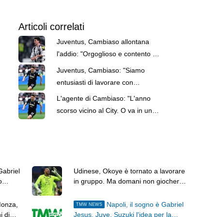
Articoli correlati
Juventus, Cambiaso allontana
l'addio: "Orgoglioso e contento di
giocare qui"
Juventus, Cambiaso: "Siamo
entusiasti di lavorare con
Spalletti"
L'agente di Cambiaso: "L'anno
scorso vicino al City. O va in una
top o resta alla Juve"
Gabriel
Udinese, Okoye è tornato a lavorare
o
in gruppo. Ma domani non giocherà
il triangolare
Monza,
Napoli, il sogno è Gabriel
TMW NEWS
i di
Jesus, Juve, Suzuki l'idea per la