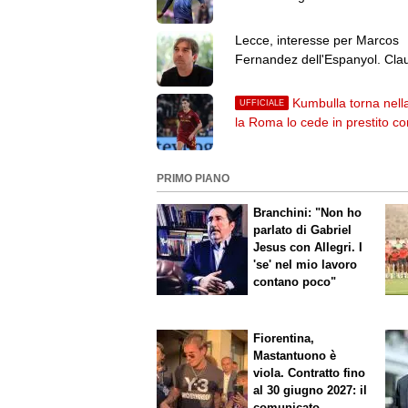
euro
Lecce, interesse per Marcos
Fernandez dell'Espanyol. Cla
da 2 milioni
Kumbulla torna nella
UFFICIALE
la Roma lo cede in prestito co
diritto al Rayo Vallecano
PRIMO PIANO
Branchini: "Non ho
parlato di Gabriel
Jesus con Allegri. I
'se' nel mio lavoro
contano poco"
Fiorentina,
Mastantuono è
viola. Contratto fino
al 30 giugno 2027: il
comunicato