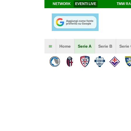
NETWORK
EVENTI LIVE
TMW RA
Home
Serie A
Serie B
Serie