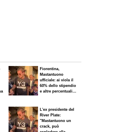
o
Fiorentina,
Mastantuono
ufficiale: ai viola il
60% dello stipendio
sa
e altre percentuali
legate ai risultati
L'ex presidente del
River Plate:
"Mastantuono un
crack, può
i
esplodere alla