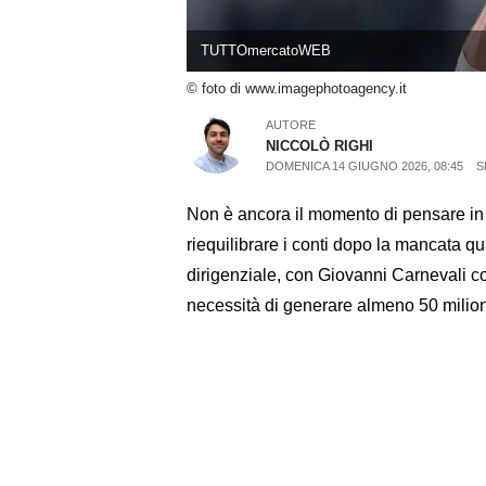
TUTTOmercatoWEB
© foto di www.imagephotoagency.it
AUTORE
NICCOLÒ RIGHI
DOMENICA 14 GIUGNO 2026, 08:45
S
Non è ancora il momento di pensare in
riequilibrare i conti dopo la mancata 
dirigenziale, con Giovanni Carnevali co
necessità di generare almeno 50 milion