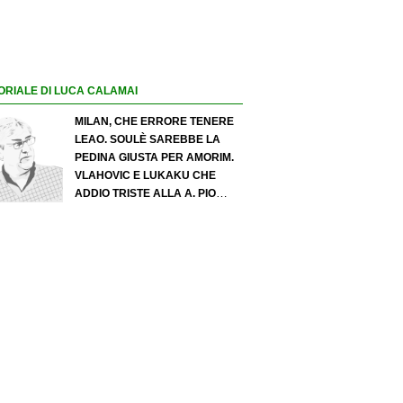
ORIALE DI LUCA CALAMAI
MILAN, CHE ERRORE TENERE
LEAO. SOULÈ SAREBBE LA
PEDINA GIUSTA PER AMORIM.
VLAHOVIC E LUKAKU CHE
ADDIO TRISTE ALLA A. PIO
ESPOSITO PUÒ SPOSTARE IL
VALORE DELL’INTER. COSA
CHIEDO A ZOLA