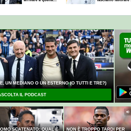
cifra"
nostri direttori"
, UN MEDIANO O UN ESTERNO (O TUTTI E TRE?)
SCOLTA IL PODCAST
OMO SCATENATO: QUAL È
NON È TROPPO TARDI PER