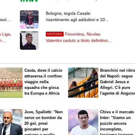
porta
Bologna, tegola Casale:
usola
risentimento agli adduttori e 10
giorni di allenamenti differenziati
 Liga,
Fiorentina, Nicolas
UFFICIALE
n
Valentini ceduto a titolo definitivo
all'Alaves: l'annuncio dei baschi
Ceuta, dove il calcio
Branchini nel ritir
attraversa il confine:
del Napoli: segue
viaggio nella
Gabriel Jesus e
squadra che gioca
Allegri. C'è pure
tra Europa e Africa
l'agente di Anguis
Juve, Spalletti: "Non
Chivu e il mercato
serve un bomber da
Inter: "Siamo un
20 gol, presi
puzzle ancora
giocatori per
incompleto,
arrivare a quella
lasciamo lavorare 