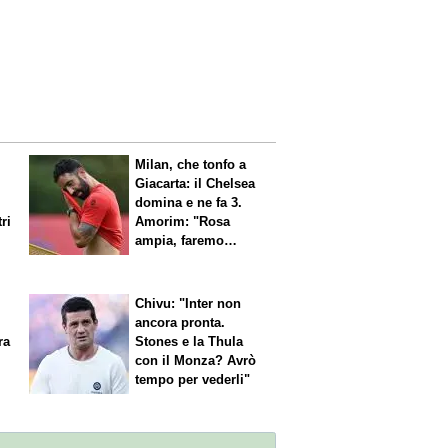
Milan, che tonfo a
Giacarta: il Chelsea
domina e ne fa 3.
ri
Amorim: "Rosa
ampia, faremo
scelte"
Chivu: "Inter non
ancora pronta.
ra
Stones e la Thula
con il Monza? Avrò
tempo per vederli"