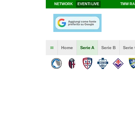
NETWORK
EVENTI LIVE
TMW RA
Home
Serie A
Serie B
Serie