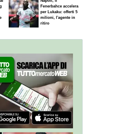
al
Napoli, il
g
Fenerbahce accelera
per Lukaku: offerti 5
e
milioni, l'agente in
ritiro