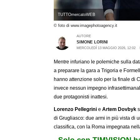
TUTTOmercatoWEB
© foto di www.imagephotoagency.it
AUTORE
SIMONE LORINI
MERCOLEDÌ 13 MAGGIO 2026, 12:02
Mentre infuriano le polemiche sulla dat
a preparare la gara a Trigoria e Forme
hanno attenzione solo per la finale di Co
invece nessun impegno infrasettimanale
due protagonisti inattesi.
Lorenzo Pellegrini
e
Artem Dovbyk
s
di Grugliasco: due armi in più vista di u
classifica, con la Roma impegnata nel
Solo con TIMVISION ha