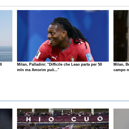
Il
Milan, Palladini: "Difficile che Leao parta per 50
Milan, B
mln ma Amorim può..."
campo no