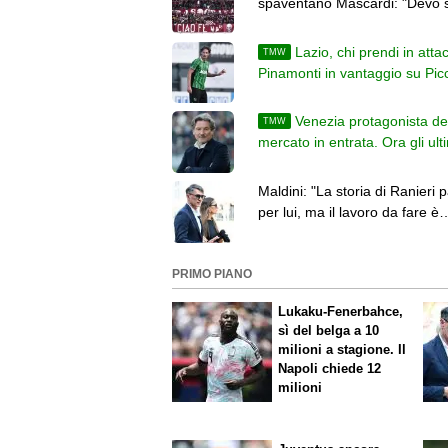
spaventano Mascardi: "Devo 
farmi trovare pronto"
Lazio, chi prendi in atta
TMW
Pinamonti in vantaggio su Picc
Gimenez, ecco perché
Venezia protagonista de
TMW
mercato in entrata. Ora gli ult
colpi prima dell'inizio del cam
Maldini: "La storia di Ranieri p
per lui, ma il lavoro da fare è
enorme. Ho un cruccio"
PRIMO PIANO
Lukaku-Fenerbahce,
sì del belga a 10
milioni a stagione. Il
Napoli chiede 12
milioni