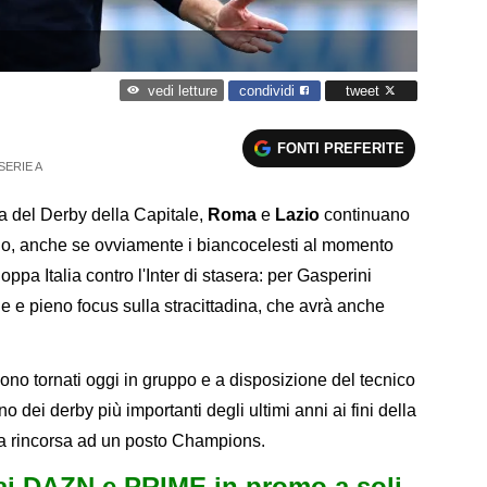
condividi
tweet
vedi letture
FONTI PREFERITE
SERIE A
a del Derby della Capitale,
Roma
e
Lazio
continuano
llo, anche se ovviamente i biancocelesti al momento
ppa Italia contro l'Inter di stasera: per Gasperini
 e pieno focus sulla stracittadina, che avrà anche
ono tornati oggi in gruppo e a disposizione del tecnico
no dei derby più importanti degli ultimi anni ai fini della
la rincorsa ad un posto Champions.
i DAZN e PRIME in promo a soli