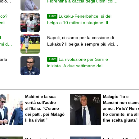
solo
Fiorentina a caccia degli ultimi colpi
in vista del campionato
cco?
Lukaku-Fenerbahce, sì del
TMW
oli e
belga a 10 milioni a stagione. Il
Napoli chiede 12 milioni
l
Napoli, ci siamo per la cessione di
imi due
Lukaku? Il belga è sempre più vicino
pionato
al Fenerbahce
arla
La rivoluzione per Sarri è
TMW
iniziata. A due settimane dal
campionato l'Atalanta cerca gli ultimi
colpi
Maldini e la sua
Malagò: "Io e
verità sull'addio
Mancini non siam
all'Italia: "C'erano
amici. Pirlo? Non 
dei patti, poi Malagò
ho dormito, ma all
li ha rivisti"
fine scelta giusta"