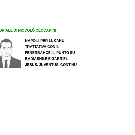
ORIALE DI NICCOLÒ CECCARINI
NAPOLI, PER LUKAKU
TRATTATIVA CON IL
FENERBAHCE. IL PUNTO SU
BADIASHILE E GABRIEL
JESUS. JUVENTUS, CONTINUA
IL PRESSING SU LUKUMI E IN
ATTACCO SI INSISTE PER
ZIRKZEE. PER SUZUKI
OFFERTA DA 35 MILIONI DEL
PSG