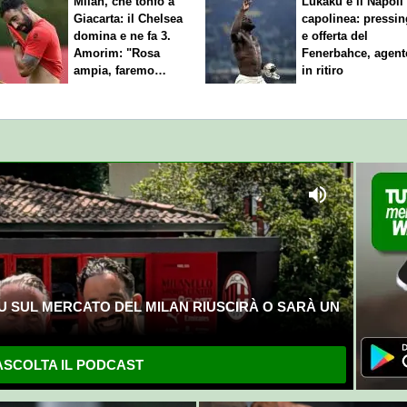
Milan, che tonfo a
Lukaku e il Napoli 
Giacarta: il Chelsea
capolinea: pressin
domina e ne fa 3.
e offerta del
Amorim: "Rosa
Fenerbahce, agent
ampia, faremo
in ritiro
scelte"
U SUL MERCATO DEL MILAN RIUSCIRÀ O SARÀ UN
SCOLTA IL PODCAST