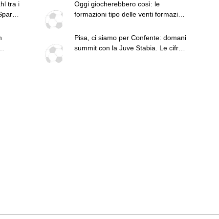
l tra i
Oggi giocherebbero così: le
Sparta
formazioni tipo delle venti formazioni
di Serie B
n
Pisa, ci siamo per Confente: domani
summit con la Juve Stabia. Le cifre
dell'operazione