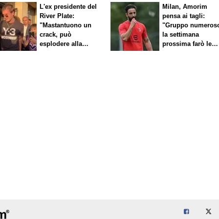
L'ex presidente del
Milan, Amorim
River Plate:
pensa ai tagli:
"Mastantuono un
"Gruppo numeros
crack, può
la settimana
esplodere alla
prossima farò le
Fiorentina"
scelte"