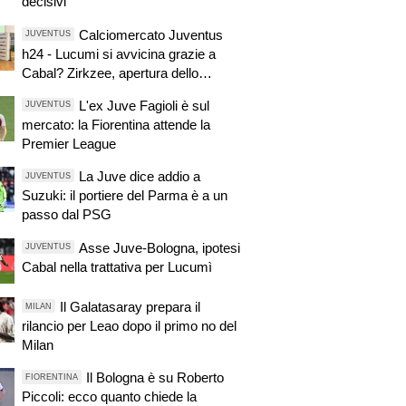
decisivi
Calciomercato Juventus
JUVENTUS
h24 - Lucumi si avvicina grazie a
Cabal? Zirkzee, apertura dello
United, si tratta. Casting per la porta,
L'ex Juve Fagioli è sul
JUVENTUS
ma sfuma Suzuki
mercato: la Fiorentina attende la
Premier League
La Juve dice addio a
JUVENTUS
Suzuki: il portiere del Parma è a un
passo dal PSG
Asse Juve-Bologna, ipotesi
JUVENTUS
Cabal nella trattativa per Lucumì
Il Galatasaray prepara il
MILAN
rilancio per Leao dopo il primo no del
Milan
Il Bologna è su Roberto
FIORENTINA
Piccoli: ecco quanto chiede la