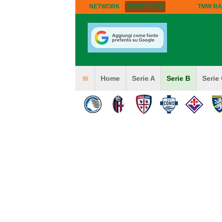
NETWORK
EVENTI LIVE
TMW RA
Home
Serie A
Serie B
Serie