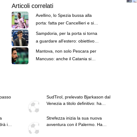
Articoli correlati
Avellino, lo Spezia bussa alla
porta: fatta per Cancellieri e si
tratta per Insigne
Sampdoria, per la porta si torna
a guardare all'estero: obiettivo
Vindahl
Mantova, non solo Pescara per
Mancuso: anche il Catania si
muove
 passo
SudTirol, prelevato Bjarkason dal
Venezia a titolo definitivo: ha
sottoscritto un triennale
a
Strefezza inizia la sua nuova
drà in
avventura con il Palermo. Ha
raggiunto la squadra a Perth