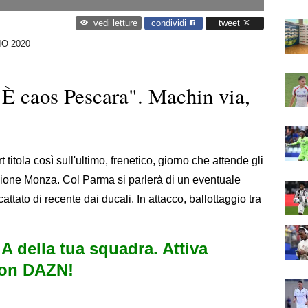
condividi
tweet
vedi letture
O 2020
 "È caos Pescara". Machin via,
 titola così sull'ultimo, frenetico, giorno che attende gli
rezione Monza. Col Parma si parlerà di un eventuale
attato di recente dai ducali. In attacco, ballottaggio tra
e A della tua squadra. Attiva
con DAZN!