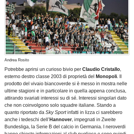
Andrea Rosito
Potrebbe aprirsi un curioso bivio per
Claudio Cristallo
,
esterno destro classe 2003 di proprietà del
Monopoli
. Il
prodotto del vivaio biancoverde si è messo in mostra nelle
ultime stagioni e in particolare in quella appena conclusa,
attirando svariati interessi su di sé. Interessi singolari dato
che non coinvolgono solo squadre italiane. Stando a
quanto riportato da
Sky Sport
infatti in lizza ci sarebbero
anche i tedeschi dell’
Hannover
, impegnati in Zweite
Bundesliga, la Serie B del calcio in Germania. I neroverdi
hanno chiesto informazioni al club pugliese e sono quindi