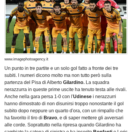
www.imagephotoagency.it
Un punto in tre partite e un solo gol fatto a fronte dei tre
subiti. I numeri dicono molto ma non tutto però sulla
partenza del Pisa di Alberto
Gilardino.
La squadra
nerazzurra in queste prime uscite ha tenuto testa alle rivali.
Anche nella gara persa 1-0 con l'
Udinese
i nerazzurri
hanno dimostrato di non disunirsi troppo nonostante il gol
subito dopo neppure un quarto d'ora, con un rimpallo che
ha favorito il tiro di
Bravo
, e di saper mettere gli avversari
alle corde. Soprattutto nella ripresa quando Gilardino ha
cambiato la catena di sinistra e ha inserito
Bonfanti
e Leris