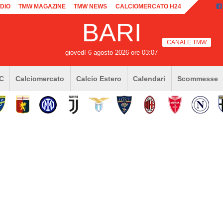
DIO
TMW MAGAZINE
TMW NEWS
CALCIOMERCATO H24
BARI
CANALE TMW
giovedì 6 agosto 2026 ore 03:07
 C
Calciomercato
Calcio Estero
Calendari
Scommesse