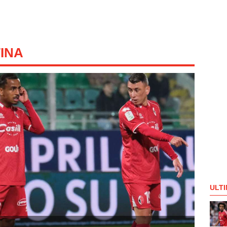
INA
ULTI