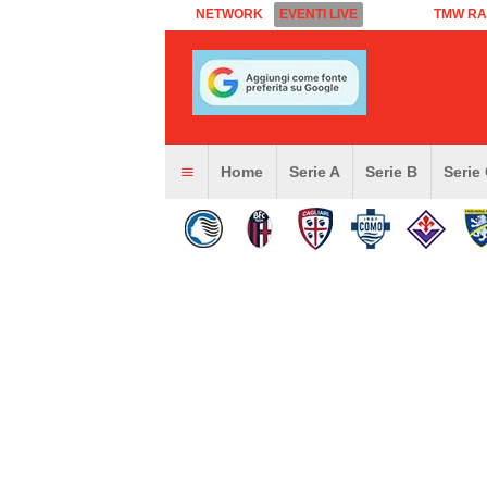
NETWORK
EVENTI LIVE
TMW RA
Home
Serie A
Serie B
Serie