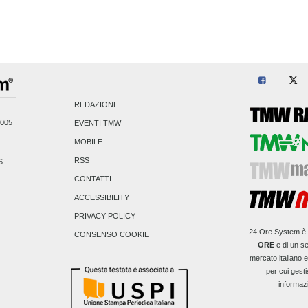
REDAZIONE
2005
EVENTI TMW
MOBILE
RSS
6
CONTATTI
ACCESSIBILITY
PRIVACY POLICY
24 Ore System
è 
CONSENSO COOKIE
ORE
e di un se
mercato italiano 
per cui gesti
informaz