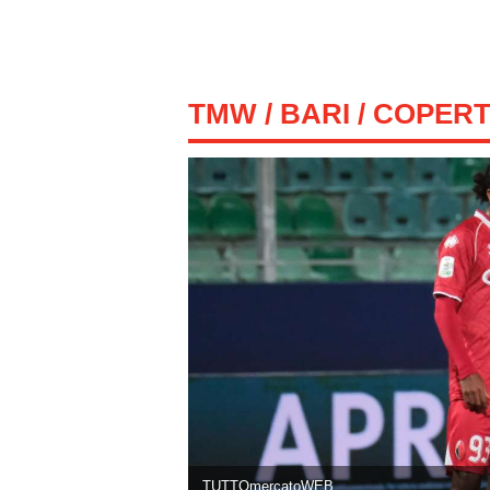
TMW
/
BARI
/ COPERT
TUTTOmercatoWEB