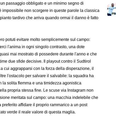
sta un passaggio obbligato e un minimo segno di
 è impossibile non scorgere in queste parole la classica
n pianto tardivo che arriva quando ormai il danno è fatto
bbero potuti evitare molto semplicemente sul campo:
rci l'anima in ogni singolo contrasto, una dote
quasi mai mostrato di possedere durante l'anno e che
ime due sfide decisive. Il playout contro il Sudtirol
a cui aggrapparsi con la forza della disperazione, il
tre l'ostacolo per salvare il salvabile: la squadra ha
on la solita flemma e una timidezza agonistica
ella propria stessa fine. Le scuse via Instagram non
ssione meritata sul campo: una macchia indelebile che
a preferito affidare il proprio rammarico a un post
ato verde il reale valore di questa maglia.