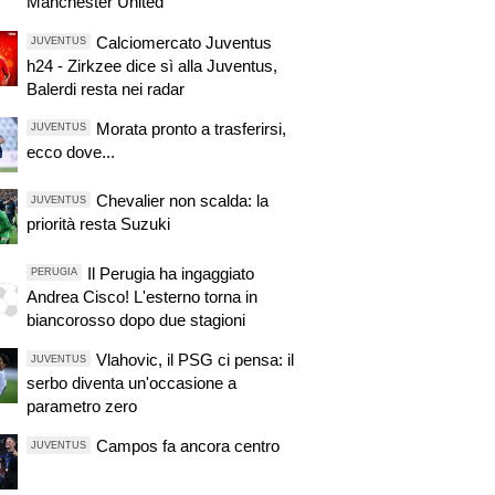
Manchester United
Calciomercato Juventus
JUVENTUS
h24 - Zirkzee dice sì alla Juventus,
Balerdi resta nei radar
Morata pronto a trasferirsi,
JUVENTUS
ecco dove...
Chevalier non scalda: la
JUVENTUS
priorità resta Suzuki
Il Perugia ha ingaggiato
PERUGIA
Andrea Cisco! L'esterno torna in
biancorosso dopo due stagioni
Vlahovic, il PSG ci pensa: il
JUVENTUS
serbo diventa un'occasione a
parametro zero
Campos fa ancora centro
JUVENTUS