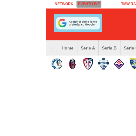
NETWORK
EVENTI LIVE
TMW RA
Home
Serie A
Serie B
Serie