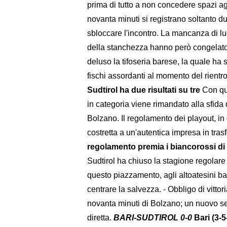
prima di tutto a non concedere spazi agl
novanta minuti si registrano soltanto d
sbloccare l'incontro. La mancanza di luc
della stanchezza hanno però congelato i
deluso la tifoseria barese, la quale ha 
fischi assordanti al momento del rientro
Sudtirol ha due risultati su tre
Con que
in categoria viene rimandato alla sfida
Bolzano. Il regolamento dei playout, i
costretta a un'autentica impresa in tras
regolamento premia i biancorossi di 
Sudtirol ha chiuso la stagione regolare da
questo piazzamento, agli altoatesini ba
centrare la salvezza. - Obbligo di vittori
novanta minuti di Bolzano; un nuovo s
diretta.
BARI-SUDTIROL 0-0
Bari (3-5