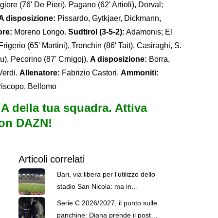
ore (76' De Pieri), Pagano (62' Artioli), Dorval;
A disposizione:
Pissardo, Gytkjaer, Dickmann,
ore:
Moreno Longo.
Sudtirol (3-5-2):
Adamonis; El
rigerio (65' Martini), Tronchin (86' Tait), Casiraghi, S.
), Pecorino (87' Crnigoj).
A disposizione:
Borra,
Verdi.
Allenatore:
Fabrizio Castori.
Ammoniti:
 Piscopo, Bellomo
e A della tua squadra. Attiva
con DAZN!
Articoli correlati
Bari, via libera per l'utilizzo dello
stadio San Nicola: ma in
comodato oneroso di tre mesi
Serie C 2026/2027, il punto sulle
panchine: Diana prende il posto