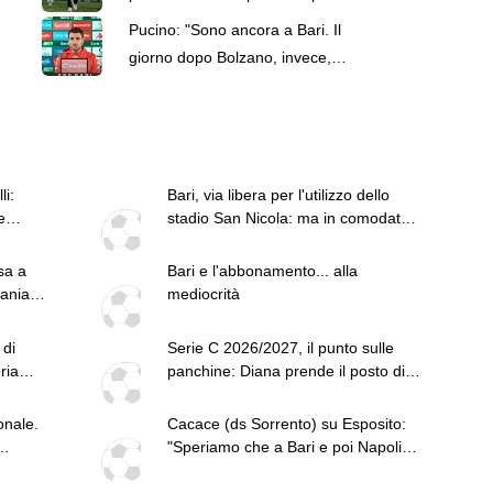
di Tedesco
Pucino: "Sono ancora a Bari. Il
giorno dopo Bolzano, invece,
tanti miei compagni sono andati
via"
li:
Bari, via libera per l'utilizzo dello
e
stadio San Nicola: ma in comodato
oneroso di tre mesi
sa a
Bari e l'abbonamento... alla
tania
mediocrità
 di
Serie C 2026/2027, il punto sulle
ria
panchine: Diana prende il posto di
Tedesco
onale.
Cacace (ds Sorrento) su Esposito:
"Speriamo che a Bari e poi Napoli
dimostri le sue qualità"