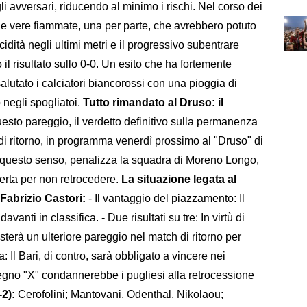
i avversari, riducendo al minimo i rischi. Nel corso dei
ue vere fiammate, una per parte, che avrebbero potuto
idità negli ultimi metri e il progressivo subentrare
l risultato sullo 0-0. Un esito che ha fortemente
salutato i calciatori biancorossi con una pioggia di
 negli spogliatoi.
Tutto rimandato al Druso: il
sto pareggio, il verdetto definitivo sulla permanenza
 di ritorno, in programma venerdì prossimo al "Druso" di
n questo senso, penalizza la squadra di Moreno Longo,
ferta per non retrocedere.
La situazione legata al
Fabrizio Castori:
- Il vantaggio del piazzamento: Il
vanti in classifica. - Due risultati su tre: In virtù di
sterà un ulteriore pareggio nel match di ritorno per
a: Il Bari, di contro, sarà obbligato a vincere nei
egno "X" condannerebbe i pugliesi alla retrocessione
-2):
Cerofolini; Mantovani, Odenthal, Nikolaou;