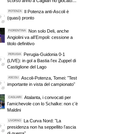
scorso anno a Cagliari ho giocato
ogni partita di Serie A. Sono
Il Potenza anti-Ascoli è
POTENZA
fiducioso"
(quasi) pronto
Non solo Deli, anche
FIORENTINA
Angiolini va all'Empoli: cessione a
titolo definitivo
Perugia-Guidonia 0-1
PERUGIA
(LIVE): in gol a Bastia l'ex Zuppel di
Castiglione del Lago
Ascoli-Potenza, Tomei: "Test
ASCOLI
importante in vista del campionato"
Atalanta, i convocati per
CAGLIARI
l'amichevole con lo Schalke: non c'è
Maldini
La Curva Nord: "La
LIVORNO
presidenza non ha seppellito l'ascia
di guerra"