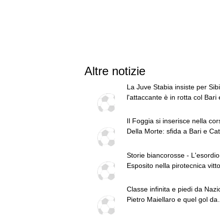
Altre notizie
La Juve Stabia insiste per Sibil
l'attaccante è in rotta col Bari 
potrebbe partire
Il Foggia si inserisce nella cor
Della Morte: sfida a Bari e Ca
per l'esterno
Storie biancorosse - L'esordio
Esposito nella pirotecnica vitto
contro la Spal di De Rossi e
Nainggolan
Classe infinita e piedi da Nazi
Pietro Maiellaro e quel gol da
quaranta metri...