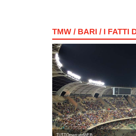
TMW
/
BARI
/ I FATTI
TUTTOmercatoWEB