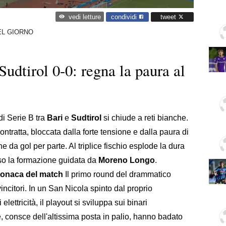
condividi
tweet
vedi letture
DEL GIORNO
Sudtirol 0-0: regna la paura al
di Serie B tra
Bari
e
Sudtirol
si chiude a reti bianche.
ntratta, bloccata dalla forte tensione e dalla paura di
 da gol per parte. Al triplice fischio esplode la dura
so la formazione guidata da
Moreno Longo
.
cronaca del match
Il primo round del drammatico
ncitori. In un San Nicola spinto dal proprio
lettricità, il playout si sviluppa sui binari
e, consce dell'altissima posta in palio, hanno badato