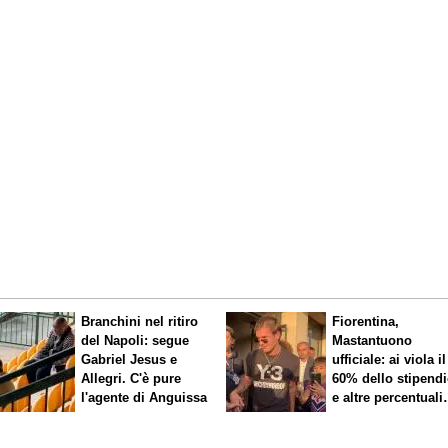
Branchini nel ritiro
Fiorentina,
del Napoli: segue
Mastantuono
Gabriel Jesus e
ufficiale: ai viola il
Allegri. C'è pure
60% dello stipend
l'agente di Anguissa
e altre percentuali
legate ai risultati