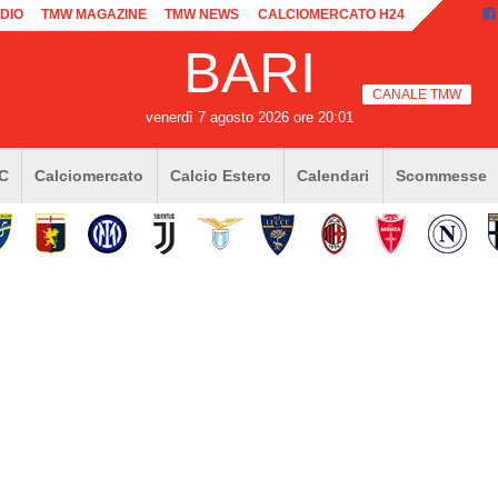
DIO
TMW MAGAZINE
TMW NEWS
CALCIOMERCATO H24
BARI
CANALE TMW
venerdì 7 agosto 2026 ore 20:01
 C
Calciomercato
Calcio Estero
Calendari
Scommesse