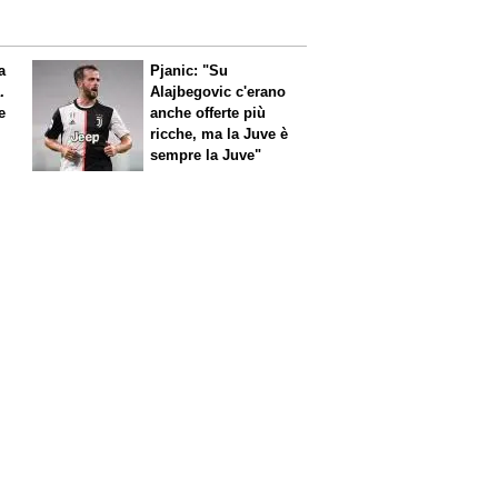
a
Pjanic: "Su
.
Alajbegovic c'erano
e
anche offerte più
ricche, ma la Juve è
sempre la Juve"