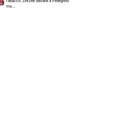
l’attacco: Zirkzee davanti a Pellegrino
ma…