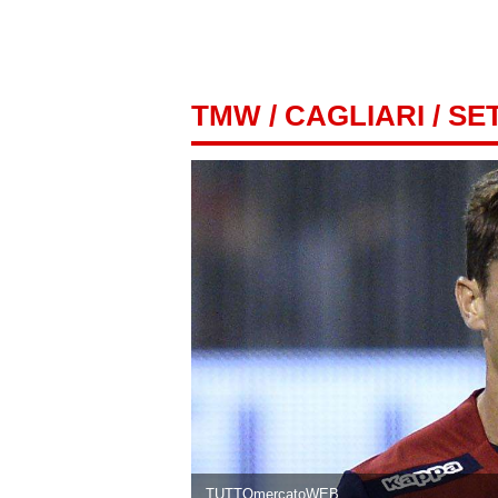
TMW
/
CAGLIARI
/ SE
TUTTOmercatoWEB