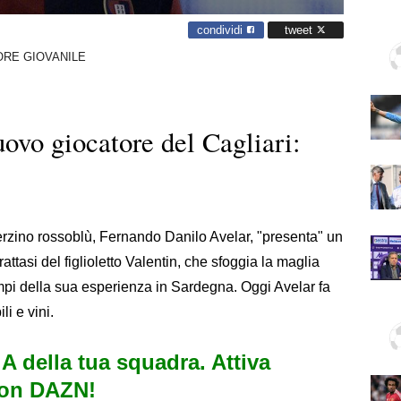
condividi
tweet
RE GIOVANILE
uovo giocatore del Cagliari:
terzino rossoblù, Fernando Danilo Avelar, "presenta" un
rattasi del figlioletto Valentin, che sfoggia la maglia
mpi della sua esperienza in Sardegna. Oggi Avelar fa
li e vini.
e A della tua squadra. Attiva
con DAZN!