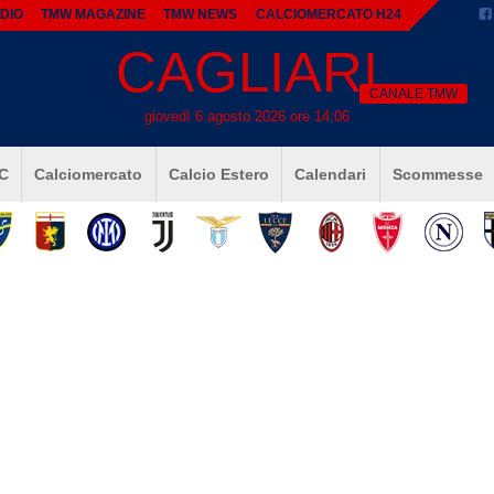
DIO
TMW MAGAZINE
TMW NEWS
CALCIOMERCATO H24
CAGLIARI
CANALE TMW
giovedì 6 agosto 2026 ore 14:06
 C
Calciomercato
Calcio Estero
Calendari
Scommesse