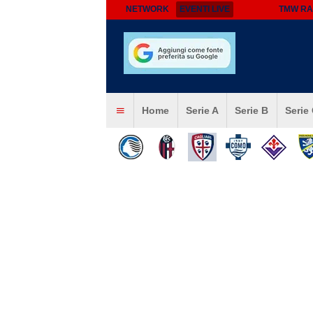
NETWORK
EVENTI LIVE
TMW RA
Home
Serie A
Serie B
Serie