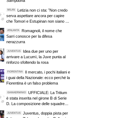
Sampdoria"
Letizia non ci sta: "Non credo
MILAN
serva aspettare ancora per capire
che Tomori e Estupinan non siano da
Milan"
Romagnoli, il nome che
ATALANTA
Sarri conosce per la difesa
nerazzurra
Idea due per uno per
JUVENTUS
arrivare a Lucumì, la Juve punta al
rinforzo sfoltendo la rosa
Il mercato, i pochi italiani e
FIORENTINA
i guai della Nazionale: ecco perché la
Fiorentina è un falso problema
UFFICIALE: La Tritium
GIANAERMINIO
è stata inserita nel girone B di Serie
D. La composizione delle squadre
per la stagione 2026/27
Juventus, doppia pista per
JUVENTUS