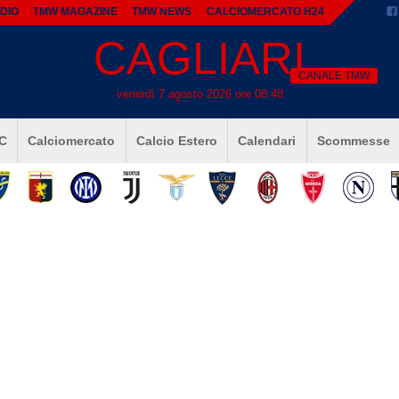
DIO
TMW MAGAZINE
TMW NEWS
CALCIOMERCATO H24
CAGLIARI
CANALE TMW
venerdì 7 agosto 2026 ore 08:48
 C
Calciomercato
Calcio Estero
Calendari
Scommesse