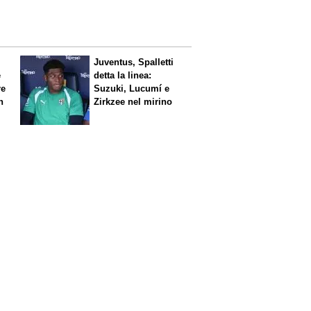
Juventus, Spalletti
è
detta la linea:
re
Suzuki, Lucumí e
n
Zirkzee nel mirino