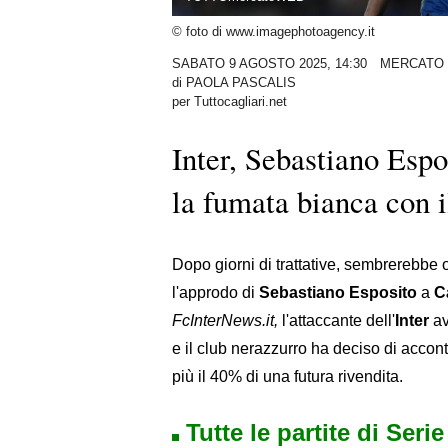
© foto di www.imagephotoagency.it
SABATO 9 AGOSTO 2025, 14:30
MERCATO
di
PAOLA PASCALIS
per Tuttocagliari.net
Inter, Sebastiano Espo
la fumata bianca con i
Dopo giorni di trattative, sembrerebbe 
l'approdo di
Sebastiano Esposito
a
C
FcInterNews.it,
l'attaccante dell'
Inter
av
e il club nerazzurro ha deciso di acconte
più il 40% di una futura rivendita.
Tutte le partite di Seri