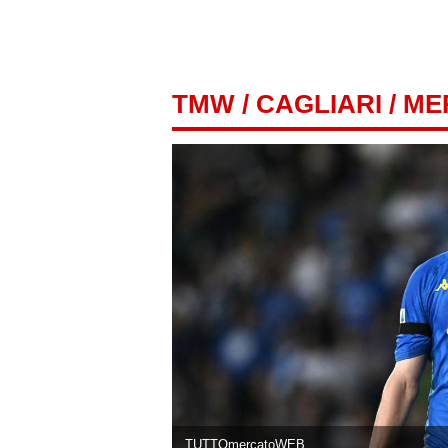
TMW
/
CAGLIARI
/ M
TUTTOmercatoWEB