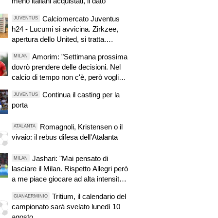
meno italiani acquistati, il dato"
Calciomercato Juventus
JUVENTUS
h24 - Lucumi si avvicina. Zirkzee,
apertura dello United, si tratta.
Casting per la porta
Amorim: "Settimana prossima
MILAN
dovrò prendere delle decisioni. Nel
calcio di tempo non c'è, però voglio
fare le cose giuste al momento
Continua il casting per la
JUVENTUS
giusto"
porta
Romagnoli, Kristensen o il
ATALANTA
vivaio: il rebus difesa dell'Atalanta
Jashari: "Mai pensato di
MILAN
lasciare il Milan. Rispetto Allegri però
a me piace giocare ad alta intensità e
l'idea di Amorim mi dà buone
Tritium, il calendario del
GIANAERMINIO
sensazioni"
campionato sarà svelato lunedì 10
agosto