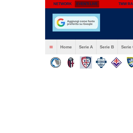
NETWORK
EVENTI LIVE
TMW RA
Home
Serie A
Serie B
Serie