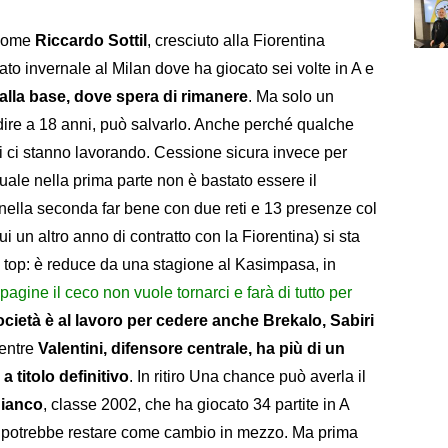
. Come
Riccardo Sottil
, cresciuto alla Fiorentina
to invernale al Milan dove ha giocato sei volte in A e
 alla base, dove spera di rimanere
. Ma solo un
ordire a 18 anni, può salvarlo. Anche perché qualche
ti ci stanno lavorando. Cessione sicura invece per
ale nella prima parte non è bastato essere il
nella seconda far bene con due reti e 13 presenze col
i un altro anno di contratto con la Fiorentina) si sta
al top: è reduce da una stagione al Kasimpasa, in
agine il ceco non vuole tornarci e farà di tutto per
ocietà è al lavoro per cedere anche Brekalo, Sabiri
mentre
Valentini, difensore centrale, ha più di un
a titolo definitivo
. In ritiro Una chance può averla il
Bianco
, classe 2002, che ha giocato 34 partite in A
E potrebbe restare come cambio in mezzo. Ma prima