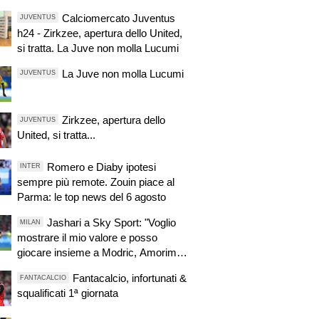
Calciomercato Juventus
JUVENTUS
h24 - Zirkzee, apertura dello United,
si tratta. La Juve non molla Lucumi
La Juve non molla Lucumi
JUVENTUS
Zirkzee, apertura dello
JUVENTUS
United, si tratta...
Romero e Diaby ipotesi
INTER
sempre più remote. Zouin piace al
Parma: le top news del 6 agosto
Jashari a Sky Sport: "Voglio
MILAN
mostrare il mio valore e posso
giocare insieme a Modric, Amorim
ha portato un'energia e mentalità
Fantacalcio, infortunati &
FANTACALCIO
diversa"
squalificati 1ª giornata