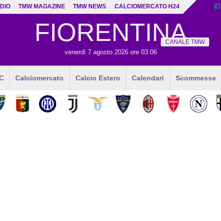
DIO
TMW MAGAZINE
TMW NEWS
CALCIOMERCATO H24
FIORENTINA
CANALE TMW
venerdì 7 agosto 2026 ore 03:06
 C
Calciomercato
Calcio Estero
Calendari
Scommesse