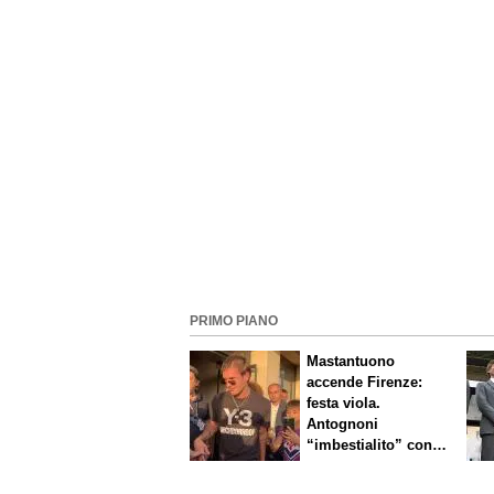
senza vincitori
PRIMO PIANO
Mastantuono
accende Firenze:
festa viola.
Antognoni
“imbestialito” con
Commisso