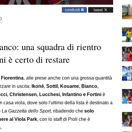
condividi
tweet
O
anco: una squadra di rientro
ni è certo di restare
a
Fiorentina
, alle prese anche con una grossa quantità
azzare in uscita:
Ikoné, Sottil, Kouame, Bianco,
ucci, Christensen, Lucchesi, Infantino e Fortini
è
 casa viola, dove solo l'ultimo della lista è destinato a
è
La Gazzetta dello Sport
, ribadendo che
solo
nere al Viola Park
, con lo staff di Pioli che è
.