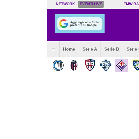
NETWORK
EVENTI LIVE
TMW RA
Home
Serie A
Serie B
Serie