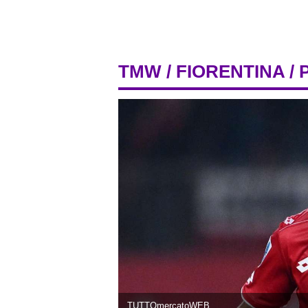
TMW
/
FIORENTINA
/ 
TUTTOmercatoWEB