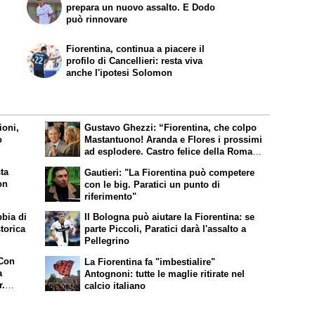
prepara un nuovo assalto. E Dodo
può rinnovare
Fiorentina, continua a piacere il
profilo di Cancellieri: resta viva
anche l'ipotesi Solomon
ioni,
Gustavo Ghezzi: “Fiorentina, che colpo
o
Mastantuono! Aranda e Flores i prossimi
ad esplodere. Castro felice della Roma e
Molina è un bel colpo”
ta
Gautieri: "La Fiorentina può competere
on
con le big. Paratici un punto di
riferimento"
bbia di
Il Bologna può aiutare la Fiorentina: se
torica
parte Piccoli, Paratici darà l'assalto a
Pellegrino
 Con
La Fiorentina fa "imbestialire"
a
Antognoni: tutte le maglie ritirate nel
r.
calcio italiano
Viola
finale