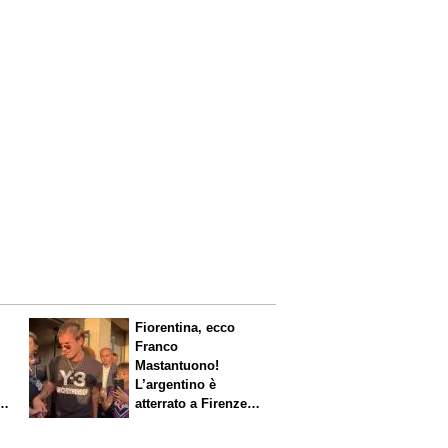
Fiorentina, ecco
Franco
Mastantuono!
L’argentino è
s.
atterrato a Firenze,
entusiasmo viola