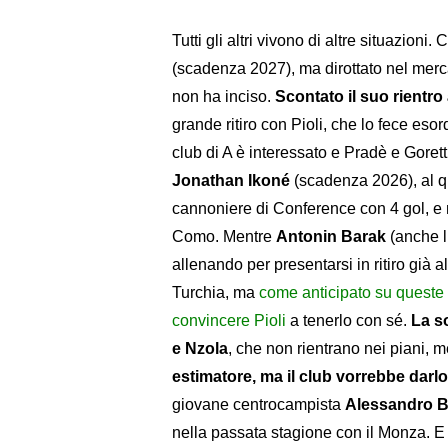
Tutti gli altri vivono di altre situazioni
(scadenza 2027), ma dirottato nel merca
non ha inciso.
Scontato il suo rientro
grande ritiro con Pioli, che lo fece es
club di A è interessato e Pradè e Goret
Jonathan Ikoné
(scadenza 2026), al qu
cannoniere di Conference con 4 gol, e 
Como. Mentre
Antonin Barak
(anche lu
allenando per presentarsi in ritiro già 
Turchia, ma
come anticipato su queste p
convincere Pioli
a tenerlo con sé.
La s
e Nzola
, che non rientrano nei piani, 
estimatore, ma il club vorrebbe darlo 
giovane centrocampista
Alessandro 
nella passata stagione con il Monza. 