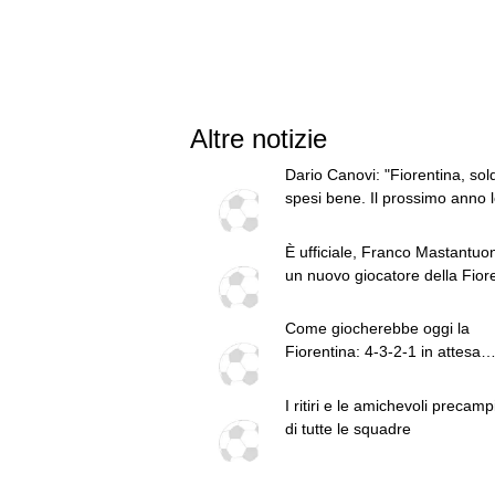
Altre notizie
Dario Canovi: "Fiorentina, sold
spesi bene. Il prossimo anno l
per l'Europa"
È ufficiale, Franco Mastantuo
un nuovo giocatore della Fiore
contratto fino al 2027
Come giocherebbe oggi la
Fiorentina: 4-3-2-1 in attesa
dell'esterno sinistro
I ritiri e le amichevoli precam
di tutte le squadre