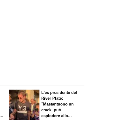
L'ex presidente del
River Plate:
"Mastantuono un
crack, può
i
esplodere alla
Fiorentina"