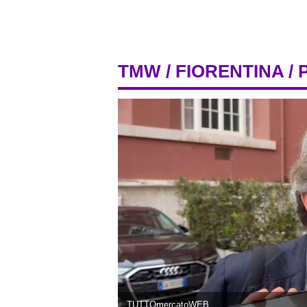
TMW
/
FIORENTINA
/ 
TUTTOmercatoWEB