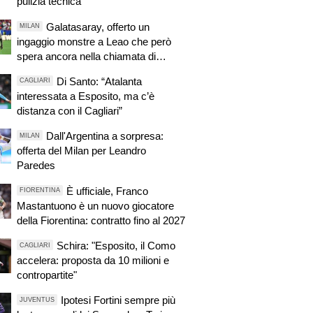
pulizia tecnica"
Galatasaray, offerto un
MILAN
ingaggio monstre a Leao che però
spera ancora nella chiamata di
qualche club inglese
Di Santo: “Atalanta
CAGLIARI
interessata a Esposito, ma c’è
distanza con il Cagliari”
Dall'Argentina a sorpresa:
MILAN
offerta del Milan per Leandro
Paredes
È ufficiale, Franco
FIORENTINA
Mastantuono è un nuovo giocatore
della Fiorentina: contratto fino al 2027
Schira: "Esposito, il Como
CAGLIARI
accelera: proposta da 10 milioni e
contropartite"
Ipotesi Fortini sempre più
JUVENTUS