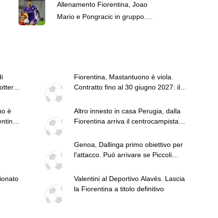
tutto sull'esterno
Allenamento Fiorentina, Joao
Mario e Pongracic in gruppo.
Brescianini...
i
Fiorentina, Mastantuono è viola.
otterà
Contratto fino al 30 giugno 2027: il
comunicato
no è
Altro innesto in casa Perugia, dalla
ntina:
Fiorentina arriva il centrocampista
Conti
Genoa, Dallinga primo obiettivo per
l'attacco. Può arrivare se Piccoli
andrà al Bologna
pionato
Valentini al Deportivo Alavés. Lascia
la Fiorentina a titolo definitivo