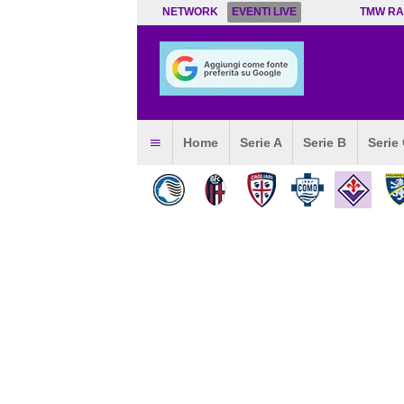
NETWORK
EVENTI LIVE
TMW RA
Home
Serie A
Serie B
Serie