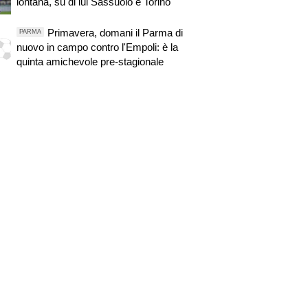
lontana, su di lui Sassuolo e Torino
Primavera, domani il Parma di
PARMA
nuovo in campo contro l'Empoli: è la
quinta amichevole pre-stagionale