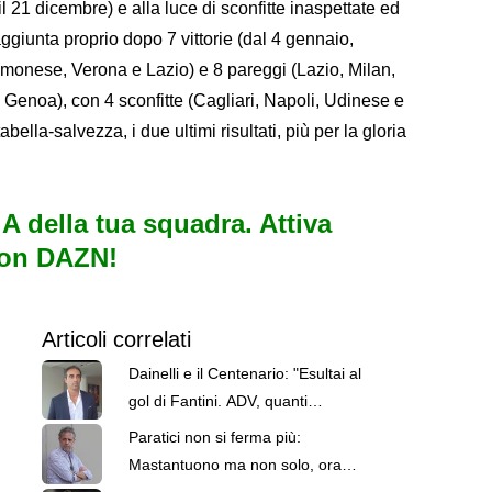
il 21 dicembre) e alla luce di sconfitte inaspettate ed
aggiunta proprio dopo 7 vittorie (dal 4 gennaio,
onese, Verona e Lazio) e 8 pareggi (Lazio, Milan,
 Genoa), con 4 sconfitte (Cagliari, Napoli, Udinese e
abella-salvezza, i due ultimi risultati, più per la gloria
e A della tua squadra. Attiva
con DAZN!
Articoli correlati
Dainelli e il Centenario: "Esultai al
gol di Fantini. ADV, quanti
scherzi. E con Vargas..."
Paratici non si ferma più:
Mastantuono ma non solo, ora