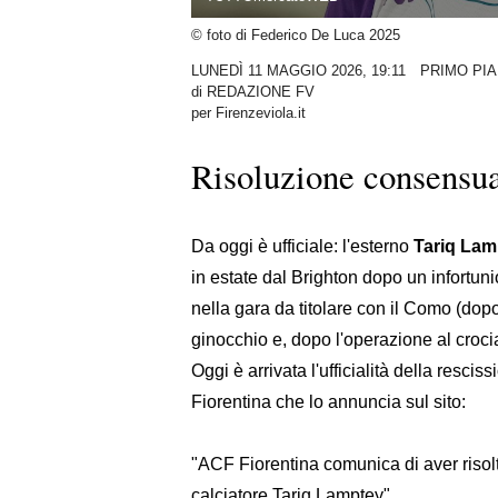
© foto di Federico De Luca 2025
LUNEDÌ 11 MAGGIO 2026, 19:11
PRIMO PI
di
REDAZIONE FV
per Firenzeviola.it
Risoluzione consensua
Da oggi è ufficiale: l'esterno
Tariq La
in estate dal Brighton dopo un infortun
nella gara da titolare con il Como (dopo
ginocchio e, dopo l'operazione al crocia
Oggi è arrivata l'ufficialità della resc
Fiorentina che lo annuncia sul sito:
"ACF Fiorentina comunica di aver risolt
calciatore Tariq Lamptey"