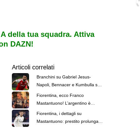
e A della tua squadra. Attiva
con DAZN!
Articoli correlati
Branchini su Gabriel Jesus-
Napoli, Bennacer e Kumbulla se
ne vanno: le top news delle 22
Fiorentina, ecco Franco
Mastantuono! L’argentino è
atterrato a Firenze, entusiasmo
Fiorentina, i dettagli su
viola
Mastantuono: prestito prolungato
con la Champions o Europa
League