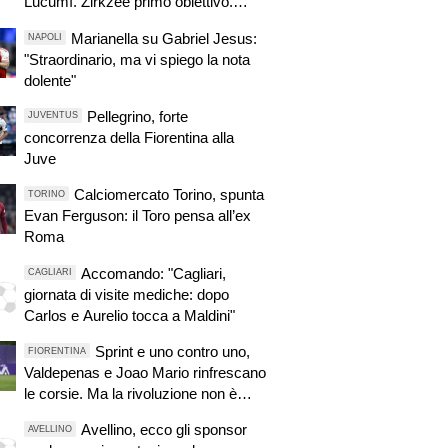
Lucumì. Zirkzee primo obiettivo.
Pellegrino, concorrenza viola.
Marianella su Gabriel Jesus:
NAPOLI
Zhegrova non vuole partire. Sorloth
"Straordinario, ma vi spiego la nota
sul mercato. Vlahovic, nuova
dolente"
pretendente
Pellegrino, forte
JUVENTUS
concorrenza della Fiorentina alla
Juve
Calciomercato Torino, spunta
TORINO
Evan Ferguson: il Toro pensa all’ex
Roma
Accomando: "Cagliari,
CAGLIARI
giornata di visite mediche: dopo
Carlos e Aurelio tocca a Maldini"
Sprint e uno contro uno,
FIORENTINA
Valdepenas e Joao Mario rinfrescano
le corsie. Ma la rivoluzione non è
finita
Avellino, ecco gli sponsor
AVELLINO