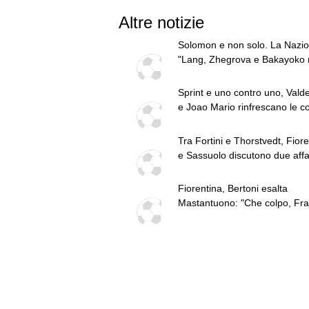
Altre notizie
Solomon e non solo. La Nazio
"Lang, Zhegrova e Bakayoko 
testa di Paratici"
Sprint e uno contro uno, Val
e Joao Mario rinfrescano le co
Ma la rivoluzione non è finita
Tra Fortini e Thorstvedt, Fiore
e Sassuolo discutono due affa
Fiorentina, Bertoni esalta
Mastantuono: "Che colpo, Fra
stupirà"