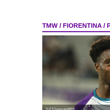
TMW
/
FIORENTINA
/ 
TUTTOmercatoWEB