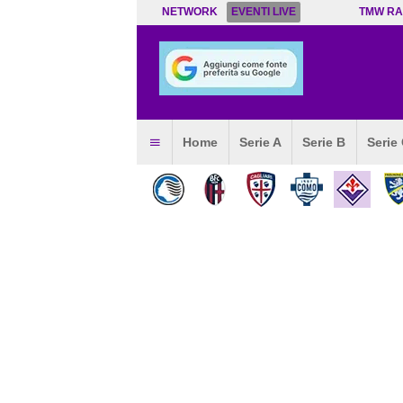
NETWORK
EVENTI LIVE
TMW RA
Home
Serie A
Serie B
Serie