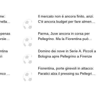
ne:
Il mercato non è ancora finito, anzi.
nella
C'è ancora budget per fare almeno
un altro colpo importante e sarà
fatto in attacco: servono due esterni.
depenas
Parma, Juve ancora in corsa per
Piccoli, Pellegrino, la Fiorentina e il
rsie.
Pellegrino. Ma la Fiorentina può
Bologna: caccia al giusto incastro
offrire una formula migliore
ntina
Domino dei nove in Serie A. Piccoli a
ri
Bologna apre Pellegrino a Firenze
Fiorentina, porte girevoli in attacco:
nco vi
Paratici alza il pressing su Pellegrino
per sostituire Piccoli