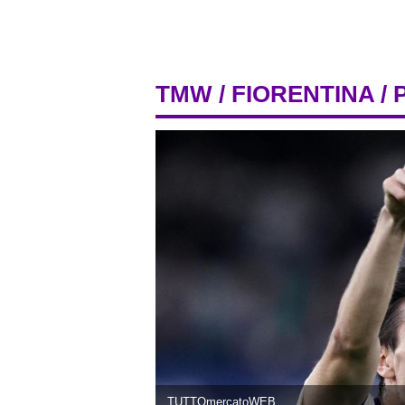
TMW
/
FIORENTINA
/ 
TUTTOmercatoWEB