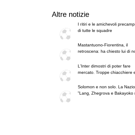
Altre notizie
I ritiri e le amichevoli precam
di tutte le squadre
Mastantuono-Fiorentina, il
retroscena: ha chiesto lui di n
giocare l'amichevole di sabat
L'Inter dimostri di poter fare
mercato. Troppe chiacchiere 
fatti: guai a pensare di essere
superiore a tutte le altre a
Solomon e non solo. La Nazio
prescindere. Juve, il portiere 
"Lang, Zhegrova e Bakayoko 
diventare un "problema". Mila
testa di Paratici"
Leao, serve una decisione net