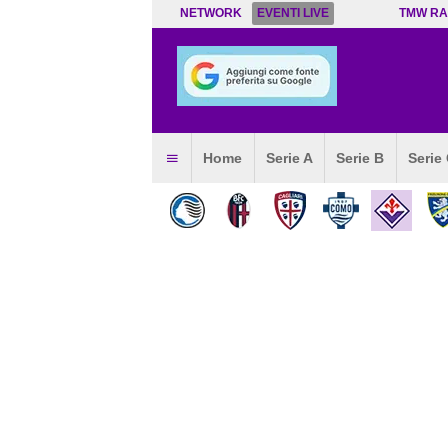
NETWORK
EVENTI LIVE
TMW RA
Home
Serie A
Serie B
Serie