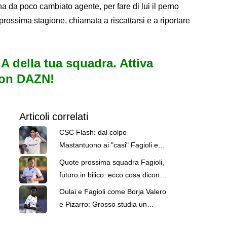
ha da poco cambiato agente, per fare di lui il perno
 prossima stagione, chiamata a riscattarsi e a riportare
e A della tua squadra. Attiva
con DAZN!
Articoli correlati
CSC Flash: dal colpo
Mastantuono ai "casi" Fagioli e
Thorstvedt
Quote prossima squadra Fagioli,
futuro in bilico: ecco cosa dicono
i bookmaker
Oulai e Fagioli come Borja Valero
e Pizarro: Grosso studia un
centrocampo "Montelliano"