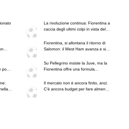
pionato
La rivoluzione continua: Fiorentina a
caccia degli ultimi colpi in vista del
campionato
Fiorentina, si allontana il ritorno di
on
Salomon: il West Ham avanza e si
o
dice fiducioso
Su Pellegrino insiste la Juve, ma la
e pochi
Fiorentina offre una formula
migliore: il punto di Sky
ne:
Il mercato non è ancora finito, anzi.
può
nella
C'è ancora budget per fare almeno
n-
un altro colpo importante e sarà
ta
fatto in attacco: servono due esterni.
Piccoli, Pellegrino, la Fiorentina e il
Bologna: caccia al giusto incastro