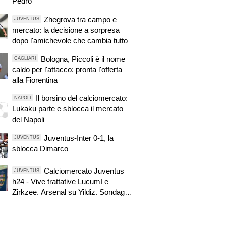
Pedro
Zhegrova tra campo e
JUVENTUS
mercato: la decisione a sorpresa
dopo l'amichevole che cambia tutto
Bologna, Piccoli è il nome
CAGLIARI
caldo per l'attacco: pronta l'offerta
alla Fiorentina
Il borsino del calciomercato:
NAPOLI
Lukaku parte e sblocca il mercato
del Napoli
Juventus-Inter 0-1, la
JUVENTUS
sblocca Dimarco
Calciomercato Juventus
JUVENTUS
h24 - Vive trattative Lucumì e
Zirkzee. Arsenal su Yildiz. Sondaggio
Roma per Nico. PSG alza offerta per
Suzuki. Pellegrino, concorrenza
viola. Zhegrova non vuole partire.