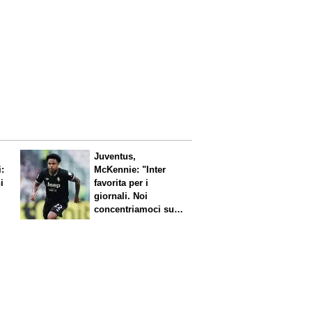
Juventus,
i:
McKennie: "Inter
i
favorita per i
giornali. Noi
concentriamoci sul
nostro gioco"