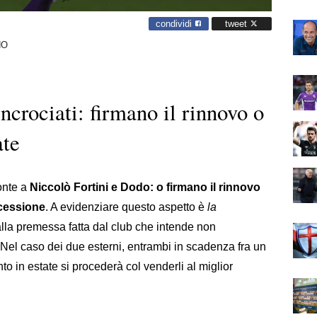
condividi
tweet
NO
incrociati: firmano il rinnovo o
ate
ronte a
Niccolò Fortini e Dodo: o firmano il rinnovo
 cessione
. A evidenziare questo aspetto è
la
alla premessa fatta dal club che intende non
 Nel caso dei due esterni, entrambi in scadenza fra un
o in estate si procederà col venderli al miglior