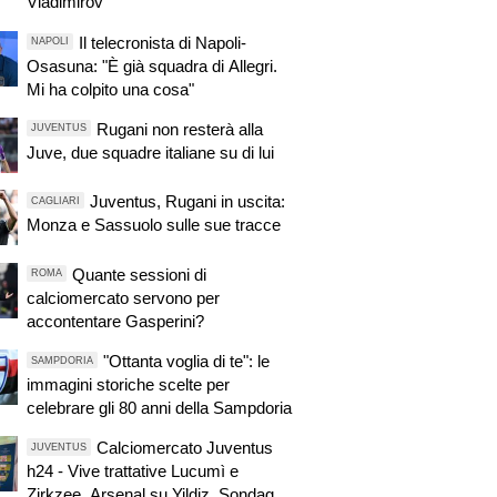
Vladimirov
Il telecronista di Napoli-
NAPOLI
Osasuna: "È già squadra di Allegri.
Mi ha colpito una cosa"
Rugani non resterà alla
JUVENTUS
Juve, due squadre italiane su di lui
Juventus, Rugani in uscita:
CAGLIARI
Monza e Sassuolo sulle sue tracce
Quante sessioni di
ROMA
calciomercato servono per
accontentare Gasperini?
"Ottanta voglia di te": le
SAMPDORIA
immagini storiche scelte per
celebrare gli 80 anni della Sampdoria
Calciomercato Juventus
JUVENTUS
h24 - Vive trattative Lucumì e
Zirkzee. Arsenal su Yildiz. Sondaggio