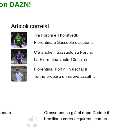
con DAZN!
Articoli correlati
Tra Fortini e Thorstvedt,
Fiorentina e Sassuolo discutono
due affari
C'è anche il Sassuolo su Fortini.
La Fiorentina vuole 10mln, se ne
parla per Thorstvedt
Fiorentina, Fortini in uscita: il
Torino prepara un nuovo assalto.
E Dodo può rinnovare
pionato
Grosso pensa già al dopo Dodo e il
brasiliano cerca acquirenti, con un
patto all'orizzonte