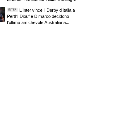
Roma per Nico. PSG alza offerta per
L'Inter vince il Derby d'Italia a
INTER
Suzuki. Pellegrino, concorrenza
Perth! Diouf e Dimarco decidono
viola. Zhegrova non vuole partire.
l'ultima amichevole Australiana...
Sorloth sul mercato. Vlahovic, nuova
pretendente