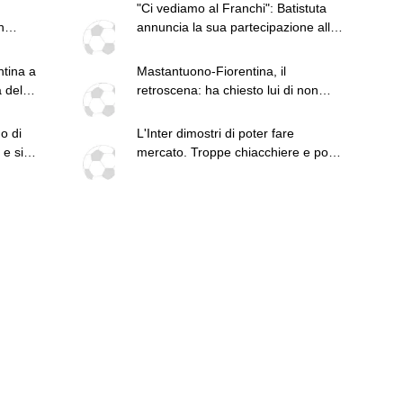
"Ci vediamo al Franchi": Batistuta
n
annuncia la sua partecipazione alla
festa per il centenario viola
ntina a
Mastantuono-Fiorentina, il
a del
retroscena: ha chiesto lui di non
giocare l'amichevole di sabato
no di
L'Inter dimostri di poter fare
e si
mercato. Troppe chiacchiere e pochi
fatti: guai a pensare di essere
superiore a tutte le altre a
prescindere. Juve, il portiere può
diventare un "problema". Milan-
Leao, serve una decisione netta