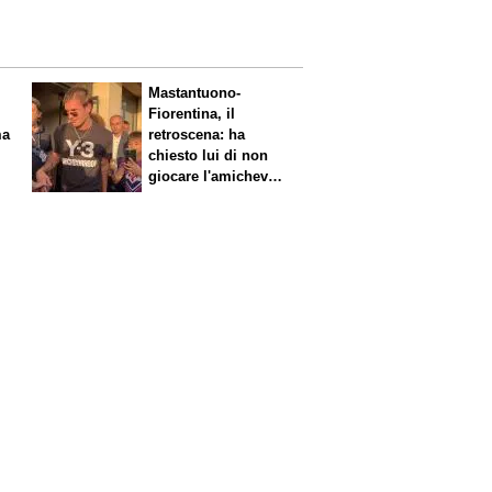
Mastantuono-
Fiorentina, il
retroscena: ha
chiesto lui di non
giocare l'amichevole
di sabato