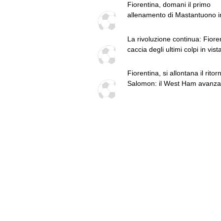
Fiorentina, domani il primo
allenamento di Mastantuono i
gruppo. Oulai verso il rientro
La rivoluzione continua: Fiore
caccia degli ultimi colpi in vist
campionato
Fiorentina, si allontana il ritor
Salomon: il West Ham avanza 
dice fiducioso