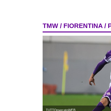
TMW
/
FIORENTINA
/ 
TUTTOmercatoWEB