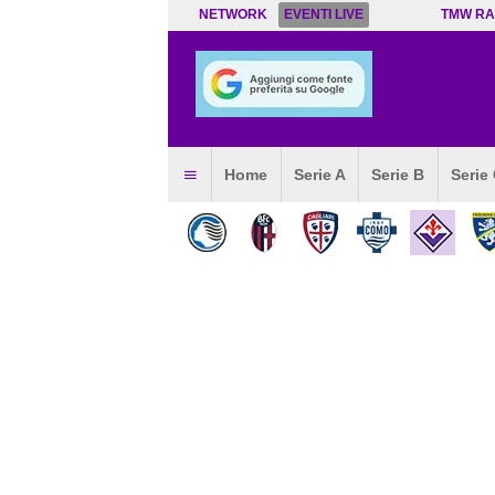
NETWORK
EVENTI LIVE
TMW RA
Home
Serie A
Serie B
Serie