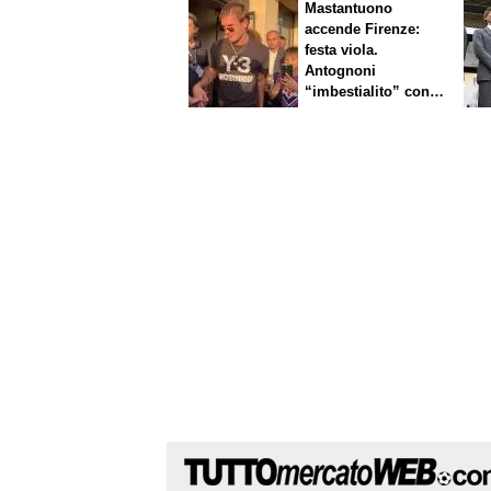
Mastantuono
accende Firenze:
festa viola.
Antognoni
“imbestialito” con
Commisso