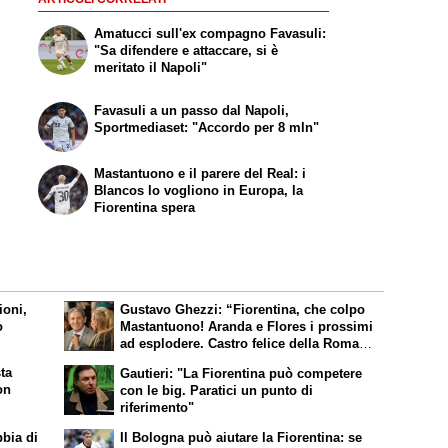
Amatucci sull'ex compagno Favasuli:
"Sa difendere e attaccare, si è
meritato il Napoli"
Favasuli a un passo dal Napoli,
Sportmediaset: "Accordo per 8 mln"
Mastantuono e il parere del Real: i
Blancos lo vogliono in Europa, la
Fiorentina spera
ioni,
Gustavo Ghezzi: “Fiorentina, che colpo
o
Mastantuono! Aranda e Flores i prossimi
ad esplodere. Castro felice della Roma e
Molina è un bel colpo”
ta
Gautieri: "La Fiorentina può competere
on
con le big. Paratici un punto di
riferimento"
bbia di
Il Bologna può aiutare la Fiorentina: se