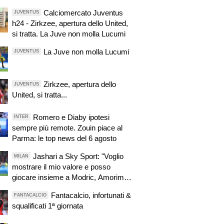
Calciomercato Juventus
JUVENTUS
h24 - Zirkzee, apertura dello United,
si tratta. La Juve non molla Lucumi
La Juve non molla Lucumi
JUVENTUS
Zirkzee, apertura dello
JUVENTUS
United, si tratta...
Romero e Diaby ipotesi
INTER
sempre più remote. Zouin piace al
Parma: le top news del 6 agosto
Jashari a Sky Sport: "Voglio
MILAN
mostrare il mio valore e posso
giocare insieme a Modric, Amorim
ha portato un'energia e mentalità
Fantacalcio, infortunati &
FANTACALCIO
diversa"
squalificati 1ª giornata