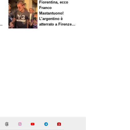
Fiorentina, ecco
Franco
Mastantuono!
L’argentino è
s.
atterrato a Firenze,
entusiasmo viola