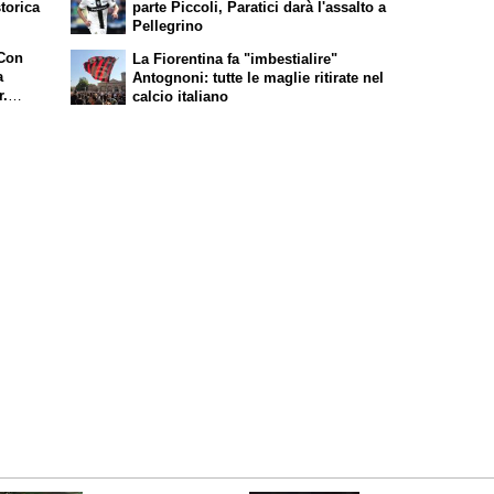
torica
parte Piccoli, Paratici darà l'assalto a
Pellegrino
 Con
La Fiorentina fa "imbestialire"
a
Antognoni: tutte le maglie ritirate nel
r.
calcio italiano
Viola
finale