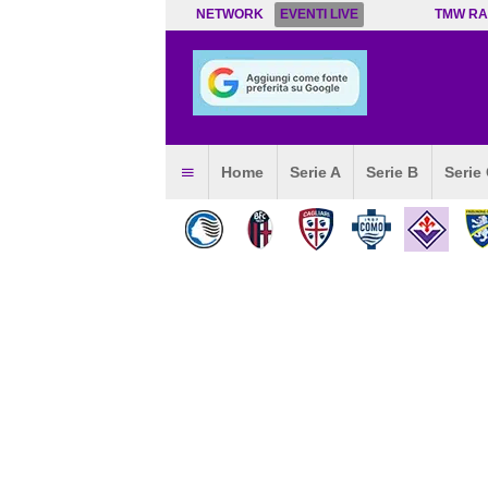
NETWORK
EVENTI LIVE
TMW RA
Home
Serie A
Serie B
Serie