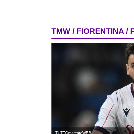
TMW
/
FIORENTINA
/ 
TUTTOmercatoWEB