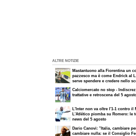
ALTRE NOTIZIE
Mastantuono alla Fiorentina un c
pazzesco ma è come Endrick al L
serve spendere e credere nello s
per i migliori talenti. Giovani itali
Calciomercato no stop - Indiscrez
attenzione perché qualcosa sta
trattative e retroscena del 5 agost
cambiando davvero
L'Inter non va oltre l'1-1 contro il
L'Atlético piomba su Romero: le 
news del 5 agosto
Dario Canovi: "Italia, cambiare p
cambiare nulla: se il Consiglio F