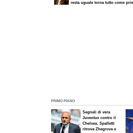
resta uguale torna tutto come pri
Pirlo era ok. Roma, sì a Molina"
PRIMO PIANO
Segnali di vera
Juventus contro il
Chelsea. Spalletti
ritrova Zhegrova e