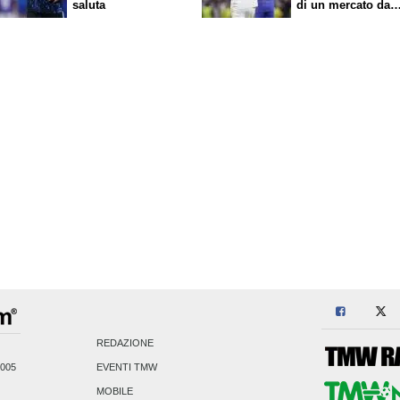
saluta
di un mercato da
sogno
REDAZIONE
2005
EVENTI TMW
MOBILE