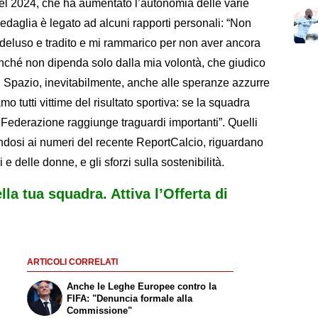
nel 2024, che ha aumentato l’autonomia delle varie
medaglia è legato ad alcuni rapporti personali: “Non
 deluso e tradito e mi rammarico per non aver ancora
enché non dipenda solo dalla mia volontà, che giudico
no”. Spazio, inevitabilmente, anche alle speranze azzurre
mo tutti vittime del risultato sportiva: se la squadra
a Federazione raggiunge traguardi importanti”. Quelli
endosi ai numeri del recente ReportCalcio, riguardano
 e delle donne, e gli sforzi sulla sostenibilità.
ella tua squadra. Attiva l’Offerta di
ARTICOLI CORRELATI
Anche le Leghe Europee contro la
FIFA: "Denuncia formale alla
Commissione"