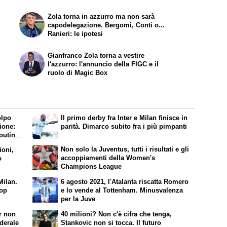
Zola torna in azzurro ma non sarà
capodelegazione. Bergomi, Conti o...
Ranieri: le ipotesi
Gianfranco Zola torna a vestire
l'azzurro: l'annuncio della FIGC e il
ruolo di Magic Box
olpo
Il primo derby fra Inter e Milan finisce in
ione:
parità. Dimarco subito fra i più pimpanti
couting
ani:
Non solo la Juventus, tutti i risultati e gli
ioni,
accoppiamenti della Women's
o
Champions League
 Milan.
6 agosto 2021, l'Atalanta riscatta Romero
top
e lo vende al Tottenham. Minusvalenza
per la Juve
er non
40 milioni? Non c'è cifra che tenga,
ederale
Stankovic non si tocca. Il futuro