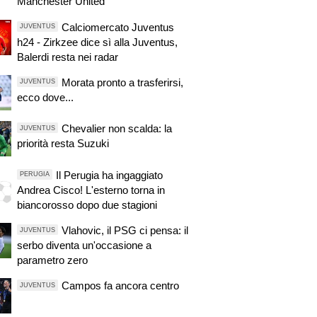
Manchester United
Calciomercato Juventus
JUVENTUS
h24 - Zirkzee dice sì alla Juventus,
Balerdi resta nei radar
Morata pronto a trasferirsi,
JUVENTUS
ecco dove...
Chevalier non scalda: la
JUVENTUS
priorità resta Suzuki
Il Perugia ha ingaggiato
PERUGIA
Andrea Cisco! L'esterno torna in
biancorosso dopo due stagioni
Vlahovic, il PSG ci pensa: il
JUVENTUS
serbo diventa un'occasione a
parametro zero
Campos fa ancora centro
JUVENTUS