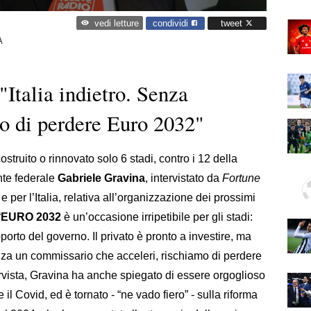
condividi
tweet
vedi letture
A
"Italia indietro. Senza
o di perdere Euro 2032"
costruito o rinnovato solo 6 stadi, contro i 12 della
ente federale
Gabriele Gravina
, intervistato da
Fortune
 e per l’Italia, relativa all’organizzazione dei prossimi
“
EURO 2032
è un’occasione irripetibile per gli stadi:
orto del governo. Il privato è pronto a investire, ma
za un commissario che acceleri, rischiamo di perdere
ervista, Gravina ha anche spiegato di essere orgoglioso
 il Covid, ed è tornato - “ne vado fiero” - sulla riforma