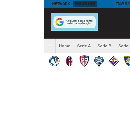
NETWORK
EVENTI LIVE
TMW RA
Home
Serie A
Serie B
Serie