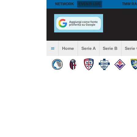
NETWORK
EVENTI LIVE
TMW RA
Home
Serie A
Serie B
Serie