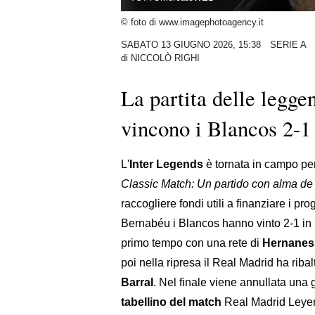
© foto di www.imagephotoagency.it
SABATO 13 GIUGNO 2026, 15:38
SERIE A
di
NICCOLÒ RIGHI
La partita delle legge
vincono i Blancos 2-1
L'
Inter Legends
è tornata in campo per
Classic Match: Un partido con alma de 
raccogliere fondi utili a finanziare i pr
Bernabéu i Blancos hanno vinto 2-1 in ri
primo tempo con una rete di
Hernanes
poi nella ripresa il Real Madrid ha ribal
Barral
. Nel finale viene annullata una
tabellino del match
Real Madrid Leyend