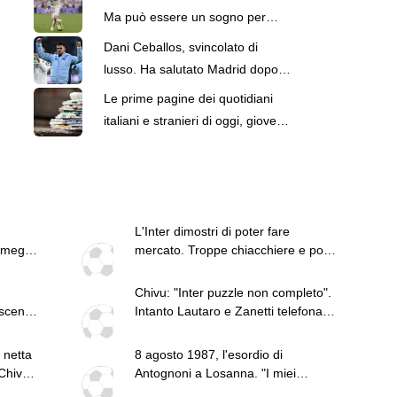
Ma può essere un sogno per
Firenze come Portillo?
Dani Ceballos, svincolato di
lusso. Ha salutato Madrid dopo
nove anni, con uno di anticipo
Le prime pagine dei quotidiani
italiani e stranieri di oggi, giovedì
6 agosto
L'Inter dimostri di poter fare
 meglio
mercato. Troppe chiacchiere e pochi
fatti: guai a pensare di essere
superiore a tutte le altre a
Chivu: "Inter puzzle non completo".
prescindere. Juve, il portiere può
oscena
Intanto Lautaro e Zanetti telefonano
diventare un "problema". Milan-
a Romero
Leao, serve una decisione netta
 netta
8 agosto 1987, l'esordio di
Chivu:
Antognoni a Losanna. "I miei
compagni non sono professionisti"