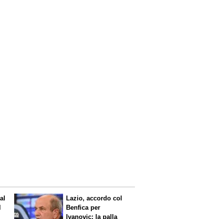
al
Lazio, accordo col
l
Benfica per
Ivanovic: la palla