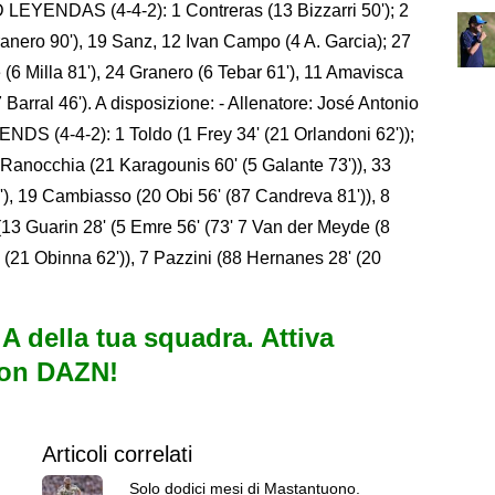
LEYENDAS (4-4-2): 1 Contreras (13 Bizzarri 50'); 2
anero 90'), 19 Sanz, 12 Ivan Campo (4 A. Garcia); 27
6 Milla 81'), 24 Granero (6 Tebar 61'), 11 Amavisca
Barral 46'). A disposizione: - Allenatore: José Antonio
S (4-4-2): 1 Toldo (1 Frey 34' (21 Orlandoni 62'));
 Ranocchia (21 Karagounis 60' (5 Galante 73')), 33
), 19 Cambiasso (20 Obi 56' (87 Candreva 81')), 8
(13 Guarin 28' (5 Emre 56' (73' 7 Van der Meyde (8
' (21 Obinna 62')), 7 Pazzini (88 Hernanes 28' (20
e A della tua squadra. Attiva
con DAZN!
Articoli correlati
Solo dodici mesi di Mastantuono.