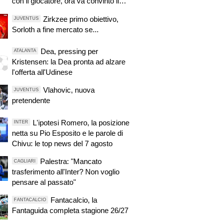
con il giocatore, ora va convinto il
Tottenham
Zirkzee primo obiettivo,
JUVENTUS
Sorloth a fine mercato se...
Dea, pressing per
ATALANTA
Kristensen: la Dea pronta ad alzare
l'offerta all'Udinese
Vlahovic, nuova
JUVENTUS
pretendente
L'ipotesi Romero, la posizione
INTER
netta su Pio Esposito e le parole di
Chivu: le top news del 7 agosto
Palestra: "Mancato
CAGLIARI
trasferimento all'Inter? Non voglio
pensare al passato"
Fantacalcio, la
FANTACALCIO
Fantaguida completa stagione 26/27