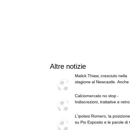
Altre notizie
Malick Thiaw, cresciuto nella
stagione al Newcastle. Anche
rispetto al Milan
Calciomercato no stop -
Indiscrezioni, trattative e retr
del 7 agosto
L'ipotesi Romero, la posizione
su Pio Esposito e le parole di 
le top news del 7 agosto