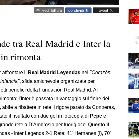
condividi
tweet
vedi letture
nde tra Real Madrid e Inter la
 in rimonta
 affrontare il
Real Madrid Leyendas
nel
"Corazón
infancia"
, sfida amichevole organizzata per
ogetti benefici della Fundación Real Madrid. Al
monta: l'Inter è passata in vantaggio sul finire del
, abile a ribattere in rete il rigore parato da Contreras,
tato il risultato con due gol in fotocopia di
Pepe
e
 grande rete a D'Ambrosio per fuorigioco.
Questo il
as - Inter Legends 2-1 Rete: 41' Hernanes (I), 70'