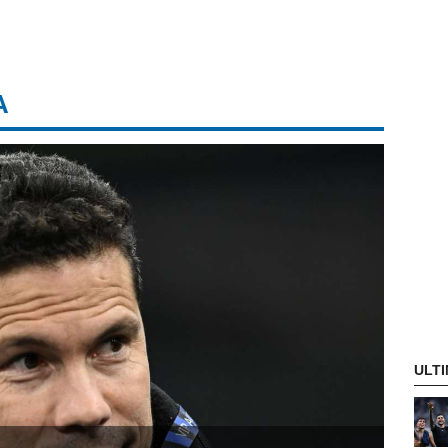
A
ULTI