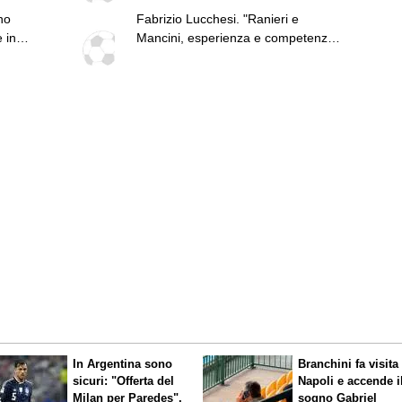
no
Fabrizio Lucchesi. "Ranieri e
 in
Mancini, esperienza e competenza
per la Nazionale. Mercato, gap con
l'Inter non colmato da nessuno.
Fiorentina top. Serie B, Palermo e
Pisa grande lavoro"
In Argentina sono
Branchini fa visita 
sicuri: "Offerta del
Napoli e accende i
Milan per Paredes".
sogno Gabriel