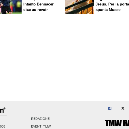
Intanto Bennacer
Jesus. Per la port
dice
au revoir
spunta Musso
REDAZIONE
2005
EVENTI TMW