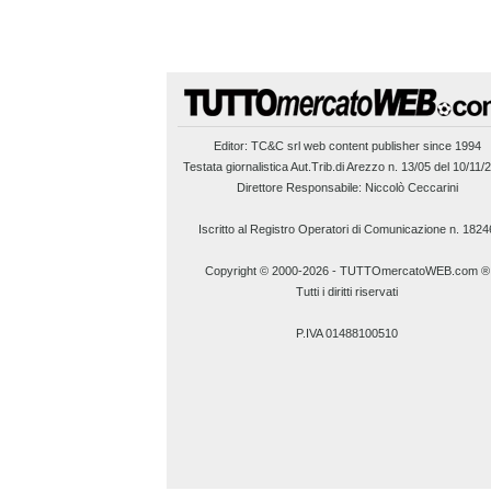
Editor:
TC&C srl
web content publisher since 1994
Testata giornalistica Aut.Trib.di Arezzo n. 13/05 del 10/11/
Direttore Responsabile: Niccolò Ceccarini
Iscritto al Registro Operatori di Comunicazione n. 1824
Copyright © 2000-2026
-
TUTTOmercatoWEB.com ®
Tutti i diritti riservati
P.IVA 01488100510