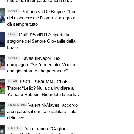
futuro dell'Inter passa anche da
questo
Politano su De Bruyne: "Più
NAPOLI
del giocatore c'è l'uomo, è allegro e
dà sempre tutto"
Dall’U15 all’U17: riparte la
LAZIO
stagione del Settore Giovanile della
Lazio
Favasuli-Napoli, l'ex
NAPOLI
compagno: "Se l'è meritato! Vi dico
che giocatore e che persona è"
ESCLUSIVA MN - Chaka
MILAN
Traore: “Leão? Nulla da invidiare a
Yamal e Robben. Ricordate la partita
col PSG? Poi piace tanto alle
Valentini-Alaves, accordo
FIORENTINA
donne… ma non sappiamo cosa gli
a un passo: il centrale saluta a titolo
passa in testa”
definitivo
Accomando: "Cagliari,
CAGLIARI