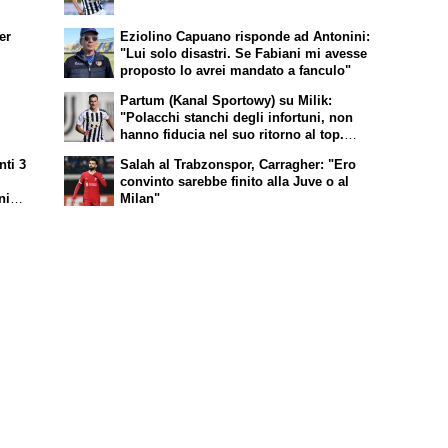
er
Eziolino Capuano risponde ad Antonini:
"Lui solo disastri. Se Fabiani mi avesse
proposto lo avrei mandato a fanculo"
Partum (Kanal Sportowy) su Milik:
"Polacchi stanchi degli infortuni, non
hanno fiducia nel suo ritorno al top.
Juventus? Per Spalletti può essere
nti 3
Salah al Trabzonspor, Carragher: "Ero
un'ottima soluzione a partita in corso"
convinto sarebbe finito alla Juve o al
ni
Milan"
siè?
er,
r.