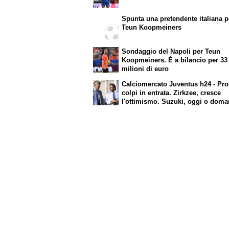
Spunta una pretendente italiana p
Teun Koopmeiners
Sondaggio del Napoli per Teun
Koopmeiners. È a bilancio per 33
milioni di euro
Calciomercato Juventus h24 - Pro
colpi in entrata. Zirkzee, cresce
l'ottimismo. Suzuki, oggi o doma
attese novità. Nuova offerta a Kes
Cambiaso, futuro incerto. Nico-Int
pista fredda. Balerdi resta nei rada
David in bilico