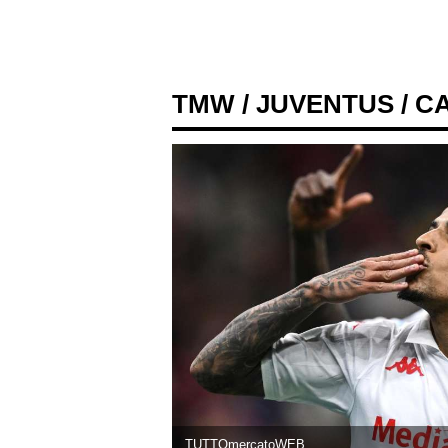
TMW
/
JUVENTUS
/ C
TUTTOmercatoWEB