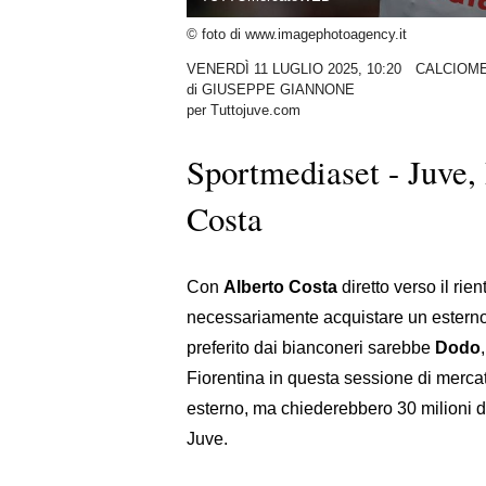
© foto di www.imagephotoagency.it
VENERDÌ 11 LUGLIO 2025, 10:20
CALCIOM
di
GIUSEPPE GIANNONE
per Tuttojuve.com
Sportmediaset - Juve, 
Costa
Con
Alberto Costa
diretto verso il rie
necessariamente acquistare un esterno 
preferito dai bianconeri sarebbe
Dodo
Fiorentina in questa sessione di mercat
esterno, ma chiederebbero 30 milioni di 
Juve.