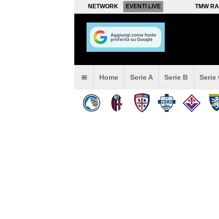
NETWORK
EVENTI LIVE
TMW RA
Home
Serie A
Serie B
Serie