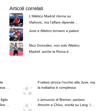
Articoli correlati
L'Atlético Madrid ritorna su
Vlahovic, ma l'affare dipende
anche da Sorloth
Juve e Atletico tornano a palare
Nico Gonzalez, non solo Atletico
Madrid: anche la Roma è
sull'argentino
te
Frattesi strizza l'occhio alla Juve, ma
ava un
la trattativa è complessa
figlio
L'annuncio di Bremer, parlano
ino al
Amorim e Chivu, novità su Lang: le
top news delle 13