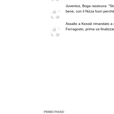
Juventus, Boga rassicura: "St
bene, con il Nizza fuori perch
avevo le vertigini"
Assalto a Kessiè rimandato a
Ferragosto, prima va finalizza
qualche cessione
PRIMO PIANO