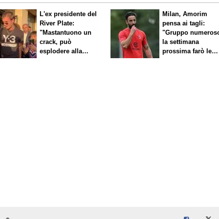
L'ex presidente del
Milan, Amorim
River Plate:
pensa ai tagli:
"Mastantuono un
"Gruppo numeros
crack, può
la settimana
esplodere alla
prossima farò le
Fiorentina"
scelte"