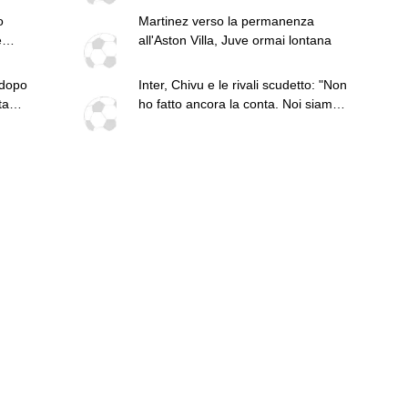
o
Martinez verso la permanenza
é
all'Aston Villa, Juve ormai lontana
 dopo
Inter, Chivu e le rivali scudetto: "Non
ta
ho fatto ancora la conta. Noi siamo
quelli da battere"