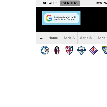
NETWORK
EVENTI LIVE
TMW RA
Home
Serie A
Serie B
Serie