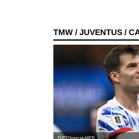
TMW
/
JUVENTUS
/ C
TUTTOmercatoWEB