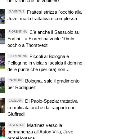
del Milan che ne vuole 50
Frattesi strizza l'occhio alla
JUVENTUS
Juve, ma la trattativa è complessa
C'è anche il Sassuolo su
FIORENTINA
Fortini. La Fiorentina vuole 10mln,
occhio a Thorstvedt
Piccoli al Bologna e
FIORENTINA
Pellegrino in viola: si scalda il domino
delle punte che (per ora) non
riguarda Kean
Bologna, sale il gradimento
CAGLIARI
per Rodriguez
Di Paolo-Spezia: trattativa
CAGLIARI
complicata anche dai rapporti con
Giuffredi
Martinez verso la
JUVENTUS
permanenza all'Aston Villa, Juve
ormai lontana