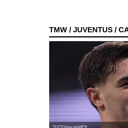
TMW
/
JUVENTUS
/ C
TUTTOmercatoWEB