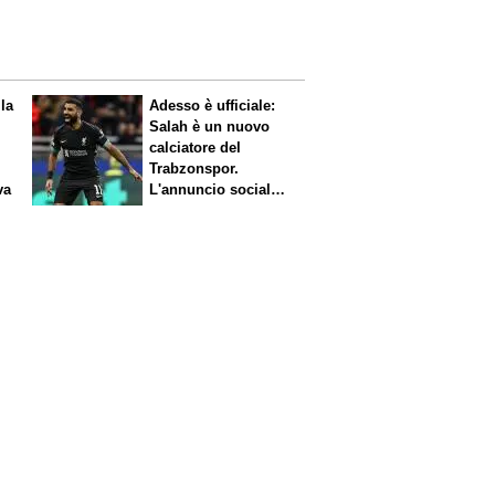
 la
Adesso è ufficiale:
Salah è un nuovo
calciatore del
Trabzonspor.
va
L'annuncio social
del club