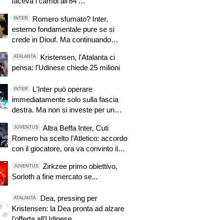
faceva i cambi all’84’…”
Romero sfumato? Inter,
INTER
esterno fondamentale pure se si
crede in Diouf. Ma continuando
così...
Kristensen, l'Atalanta ci
ATALANTA
pensa: l'Udinese chiede 25 milioni
L'Inter può operare
INTER
immediatamente solo sulla fascia
destra. Ma non si investe per un
motivo
Altra Beffa Inter, Cuti
JUVENTUS
Romero ha scelto l’Atletico: accordo
con il giocatore, ora va convinto il
Tottenham
Zirkzee primo obiettivo,
JUVENTUS
Sorloth a fine mercato se...
Dea, pressing per
ATALANTA
Kristensen: la Dea pronta ad alzare
l'offerta all'Udinese