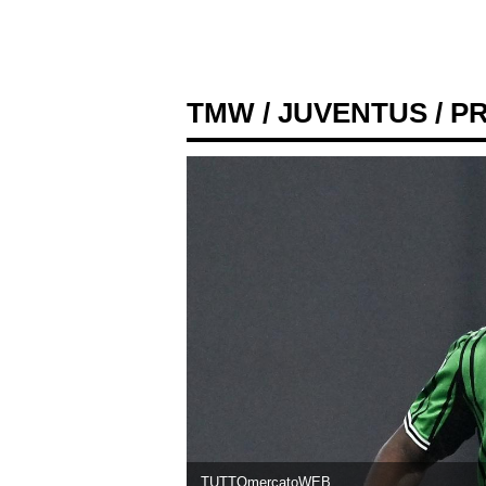
TMW
/
JUVENTUS
/ P
TUTTOmercatoWEB