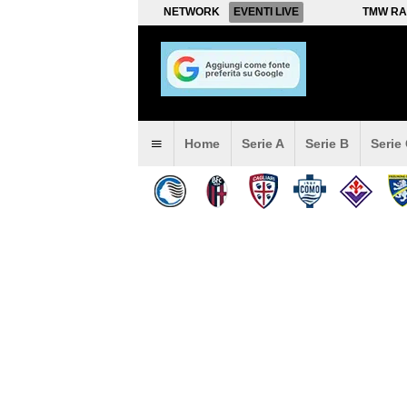
NETWORK
EVENTI LIVE
TMW RA
Home
Serie A
Serie B
Serie