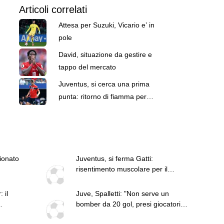
Articoli correlati
Attesa per Suzuki, Vicario e’ in
pole
David, situazione da gestire e
tappo del mercato
Juventus, si cerca una prima
punta: ritorno di fiamma per
Sorloth, alternativa Balogun
pionato
Juventus, si ferma Gatti:
risentimento muscolare per il
difensore. Inter in dubbio
 il
Juve, Spalletti: "Non serve un
bomber da 20 gol, presi giocatori
per arrivare a quella cifra"