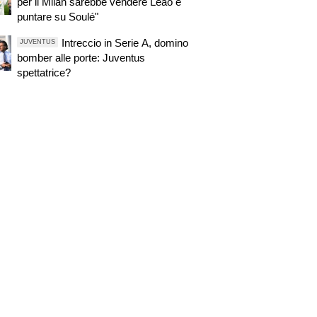
per il Milan sarebbe vendere Leao e
puntare su Soulé"
Intreccio in Serie A, domino
JUVENTUS
bomber alle porte: Juventus
spettatrice?