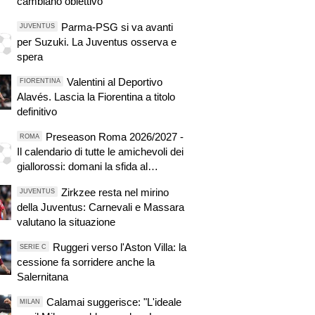
cambiano obiettivo
Parma-PSG si va avanti
JUVENTUS
per Suzuki. La Juventus osserva e
spera
Valentini al Deportivo
FIORENTINA
Alavés. Lascia la Fiorentina a titolo
definitivo
Preseason Roma 2026/2027 -
ROMA
Il calendario di tutte le amichevoli dei
giallorossi: domani la sfida al
Brighton
Zirkzee resta nel mirino
JUVENTUS
della Juventus: Carnevali e Massara
valutano la situazione
Ruggeri verso l'Aston Villa: la
SERIE C
cessione fa sorridere anche la
Salernitana
Calamai suggerisce: "L'ideale
MILAN