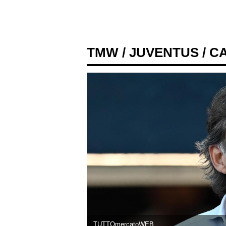
TMW
/
JUVENTUS
/ C
TUTTOmercatoWEB