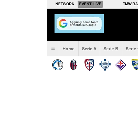
NETWORK
EVENTI LIVE
TMW RA
Home
Serie A
Serie B
Serie