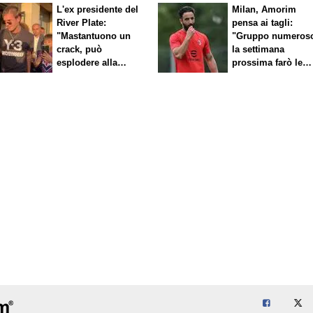
L'ex presidente del
Milan, Amorim
River Plate:
pensa ai tagli:
"Mastantuono un
"Gruppo numeros
crack, può
la settimana
esplodere alla
prossima farò le
Fiorentina"
scelte"