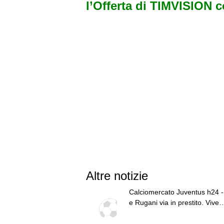
l’Offerta di TIMVISION 
Altre notizie
Calciomercato Juventus h24 -
e Rugani via in prestito. Vive
trattative Lucumì e Zirkzee. A
su Yildiz. Sondaggio Roma pe