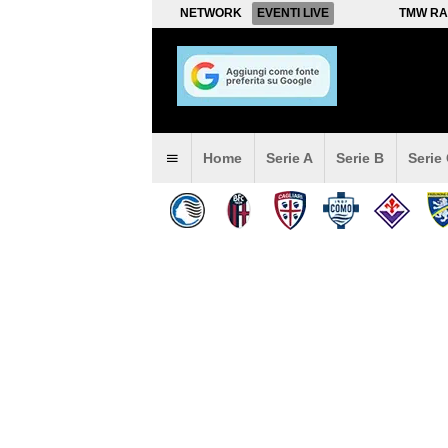
NETWORK
EVENTI LIVE
TMW RA
Home
Serie A
Serie B
Serie