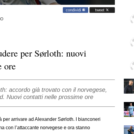
condividi
tweet
NO
udere per Sørloth: nuovi
e ore
th: accordo già trovato con il norvegese,
rid. Nuovi contatti nelle prossime ore
 per arrivare ad Alexander Sørloth. I bianconeri
ma con l’attaccante norvegese e ora stanno