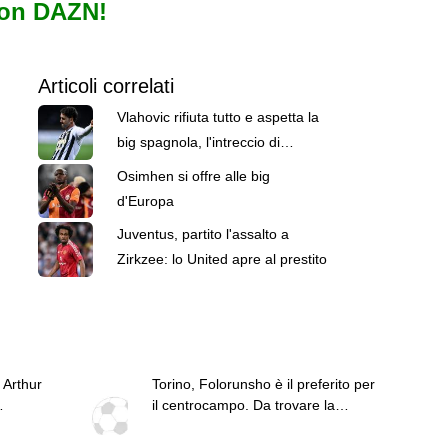
con DAZN!
Articoli correlati
Vlahovic rifiuta tutto e aspetta la
big spagnola, l'intreccio di
mercato che cambia tutto
Osimhen si offre alle big
d'Europa
Juventus, partito l'assalto a
Zirkzee: lo United apre al prestito
 Arthur
Torino, Folorunsho è il preferito per
il centrocampo. Da trovare la
rsenal
formula con il Napoli
r Nico.