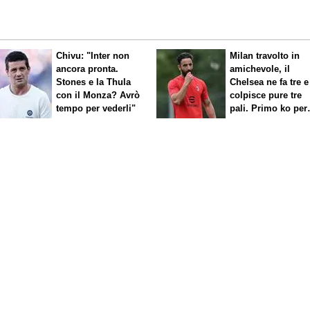
Chivu: "Inter non
Milan travolto in
ancora pronta.
amichevole, il
Stones e la Thula
Chelsea ne fa tre e
con il Monza? Avrò
colpisce pure tre
tempo per vederli"
pali. Primo ko per
Amorim