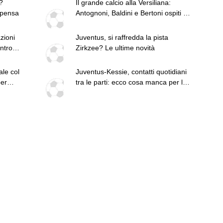
?
Il grande calcio alla Versiliana:
 pensa
Antognoni, Baldini e Bertoni ospiti il
orloth
9 agosto
zioni
Juventus, si raffredda la pista
entro
Zirkzee? Le ultime novità
le col
Juventus-Kessie, contatti quotidiani
er
tra le parti: ecco cosa manca per la
fumata bianca