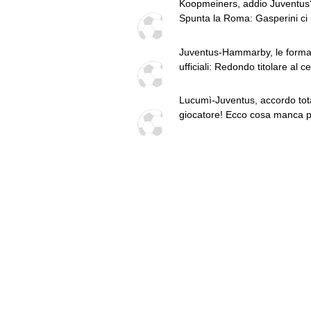
Koopmeiners, addio Juventus
PSG alza offerta per Suzuki.
Spunta la Roma: Gasperini ci
Zhegrova non vuole partire. S
sul mercato. Vlahovic, nuova
Juventus-Hammarby, le forma
pretendente
ufficiali: Redondo titolare al c
dell'attacco
Lucumì-Juventus, accordo tota
giocatore! Ecco cosa manca p
chiudere l'affare col Bologna