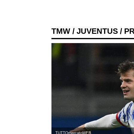
TMW
/
JUVENTUS
/ P
TUTTOmercatoWEB