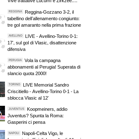
Vive trattative Lucumì e Zirkzee.
Arsenal su Yildiz. Sondaggio Roma
Reggina-Gozzano 3-2, il
REGGINA
per Nico. PSG alza offerta per
tabellino dell'allenamento congiunto:
Suzuki. Zhegrova non vuole partire.
tre gol amaranto nella prima frazione
Sorloth sul mercato. Vlahovic, nuova
pretendente
LIVE - Avellino-Torino 0-1:
AVELLINO
17', sul gol di Vlasic, disattenzione
difensiva
Vola la campagna
PERUGIA
abbonamenti al Perugia! Superata di
slancio quota 2000!
LIVE Memorial Sandro
TORINO
Criscitiello - Avellino-Torino 0-1 - La
sblocca Vlasic al 12'
Koopmeiners, addio
JUVENTUS
Juventus? Spunta la Roma:
Gasperini ci pensa
Napoli-Celta Vigo, le
NAPOLI