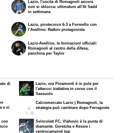
Lazio, l'uscita di Romagnoli ancora
non si sblocca: ultimatum all'Al Sadd
in settimana
Lazio, pirotecnico 6-3 a Formello con
l’Avellino: Ratkov protagonista
Lazio-Avellino, le formazioni ufficiali:
Romagnoli al centro della difesa,
panchina per Taylor
ato di
Lazio, ora Pinamonti è in pole per
l'attacco: trattativa in corso con il
Sassuolo
mo
Calciomercato Lazio | Romagnoli, la
a e si
strategia può cambiare dopo Ferragosto
o con
Svincolati FC, Vlahovic è la punta di
enzio
diamante. Goretzka e Kessie i
centrocampisti top