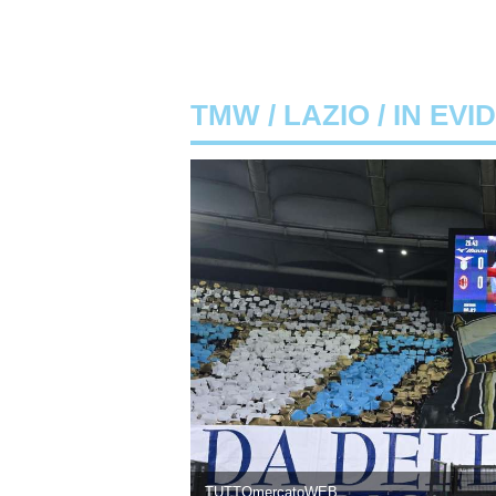
TMW
/
LAZIO
/ IN EVI
TUTTOmercatoWEB