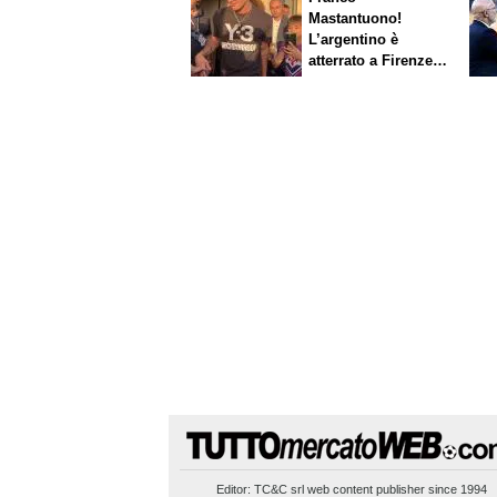
Mastantuono!
L’argentino è
atterrato a Firenze,
entusiasmo viola
Editor:
TC&C srl
web content publisher since 1994