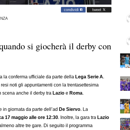
condividi
tweet
ENZA
 quando si giocherà il derby con
ta la conferma ufficiale da parte della
Lega Serie A
.
 resi noti gli appuntamenti con la trentasettesima
n scena anche il derby tra
Lazio
e
Roma
.
e in giornata da parte dell’ad
De Siervo
. La
a 17 maggio alle ore 12:30
. Inoltre, la gara tra
Lazio
lmeno altre tre gare. Di seguito il programma