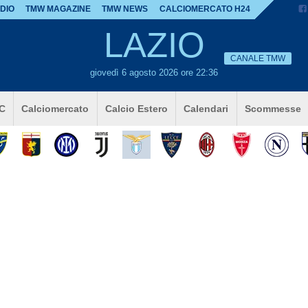
DIO
TMW MAGAZINE
TMW NEWS
CALCIOMERCATO H24
LAZIO
CANALE TMW
giovedì 6 agosto 2026 ore 22:36
 C
Calciomercato
Calcio Estero
Calendari
Scommesse