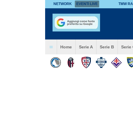
NETWORK
EVENTI LIVE
TMW RA
Home
Serie A
Serie B
Serie