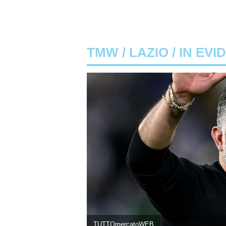
TMW
/
LAZIO
/ IN EVI
TUTTOmercatoWEB