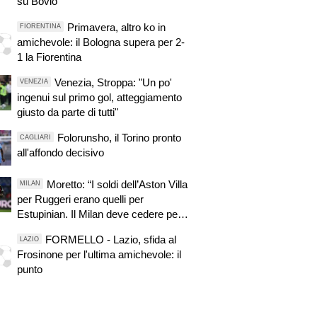
su Bovio
Primavera, altro ko in
FIORENTINA
amichevole: il Bologna supera per 2-
1 la Fiorentina
Venezia, Stroppa: "Un po'
VENEZIA
ingenui sul primo gol, atteggiamento
giusto da parte di tutti"
Folorunsho, il Torino pronto
CAGLIARI
all'affondo decisivo
Moretto: “I soldi dell’Aston Villa
MILAN
per Ruggeri erano quelli per
Estupinian. Il Milan deve cedere per
comprare”
FORMELLO - Lazio, sfida al
LAZIO
Frosinone per l'ultima amichevole: il
punto