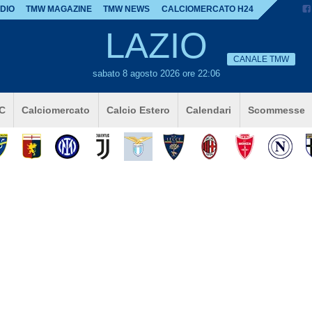
DIO
TMW MAGAZINE
TMW NEWS
CALCIOMERCATO H24
LAZIO
CANALE TMW
sabato 8 agosto 2026 ore 22:06
 C
Calciomercato
Calcio Estero
Calendari
Scommesse