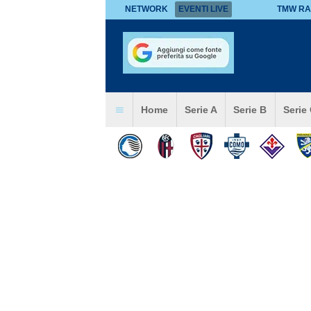
NETWORK
EVENTI LIVE
TMW RA
Home
Serie A
Serie B
Serie