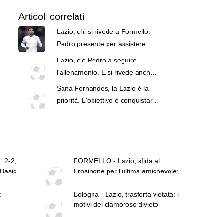
Articoli correlati
Lazio, chi si rivede a Formello.
Pedro presente per assistere
all'allenamento di Gattuso
Lazio, c'è Pedro a seguire
l'allenamento. E si rivede anche
Patric - FOTO
Sana Fernandes, la Lazio è la
priorità. L'obiettivo è conquistare
Gattuso
: 2-2,
FORMELLO - Lazio, sfida al
 Basic
Frosinone per l'ultima amichevole: il
punto
c
Bologna - Lazio, trasferta vietata: i
motivi del clamoroso divieto