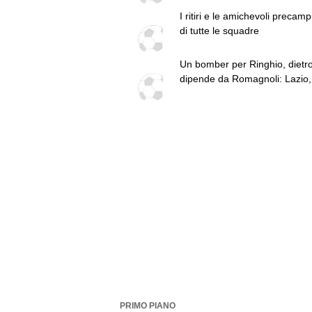
I ritiri e le amichevoli precam
di tutte le squadre
Un bomber per Ringhio, dietr
dipende da Romagnoli: Lazio, 
punto in vista del via
PRIMO PIANO