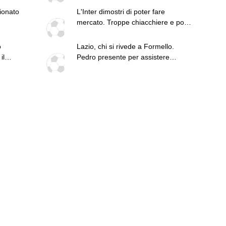
pionato
L'Inter dimostri di poter fare
mercato. Troppe chiacchiere e pochi
fatti: guai a pensare di essere
superiore a tutte le altre a
o
Lazio, chi si rivede a Formello.
prescindere. Juve, il portiere può
il
Pedro presente per assistere
diventare un "problema". Milan-
all'allenamento di Gattuso
Leao, serve una decisione netta