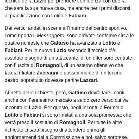
tecnico della
Lazio
per prendere confidenza con quella
che sarà la sua nuova casa, ma anche per i primi discorsi
di pianificazione con Lotito e
Fabiani
.
Dai vertici andati in scena all’interno del centro sportivo,
come riporta il
Messaggero
, sono arrivate conferme circa le
quattro richieste che
Gattuso
ha avanzato a
Lotito
e
Fabiani
. Per la nuova
Lazio
secondo il tecnico c’è
assoluto bisogno di un attaccante, di un difensore centrale
con l’uscita di
Romagnoli
, di un esterno offensivo che
faccia rifiatare
Zaccagni
e possibilmente di un terzino
destro, soprattutto dovesse partire
Lazzari
.
Al netto delle richieste, però,
Gattuso
dovrà fare i conti
anche con l’ennesimo mercato a saldo zero verso cui va
incontro la
Lazio
. Per questo, negli incontri a Formello
Lotito
e
Fabiani
si sono limitati a una sola promessa: che
verrà preso il sostituto di
Romagnoli
. Per tutte le altre
richieste ci sarà bisogno di attendere prima gli
aggiornamenti dalla Commissione e poi, salvo sorprese,