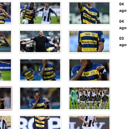
04
ago
04
ago
03
ago