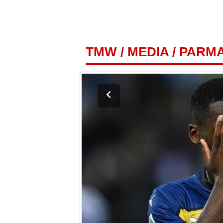
TMW
/
MEDIA
/
PARMA