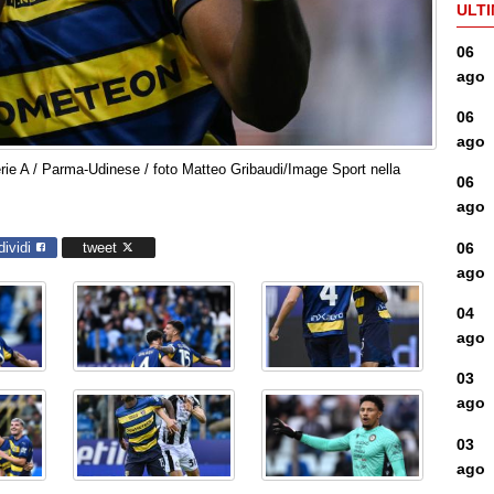
ULTI
06
ago
06
ago
ie A / Parma-Udinese / foto Matteo Gribaudi/Image Sport nella
06
ago
06
dividi
tweet
ago
04
ago
03
ago
03
ago