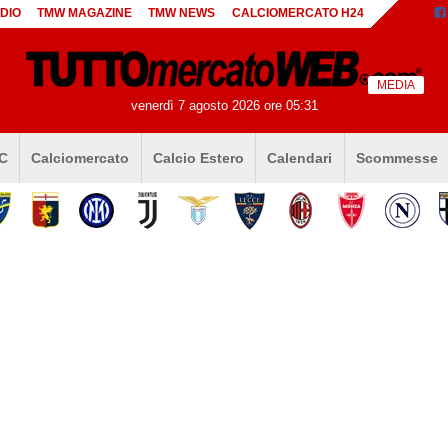
DIO
TMW MAGAZINE
TMW NEWS
CALCIOMERCATO H24
MEDIA
venerdì 7 agosto 2026 ore 05:31
 C
Calciomercato
Calcio Estero
Calendari
Scommesse