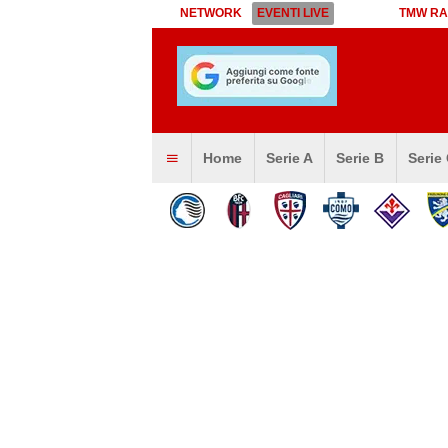
NETWORK
EVENTI LIVE
TMW RA
Home
Serie A
Serie B
Serie