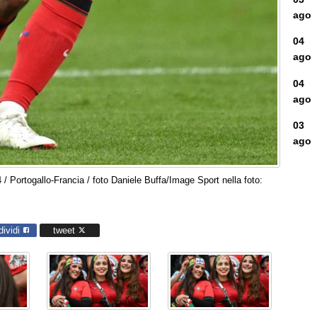
ago
04
ago
04
ago
03
ago
 Portogallo-Francia / foto Daniele Buffa/Image Sport nella foto:
dividi
tweet