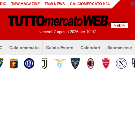
DIO
TMW MAGAZINE
TMW NEWS
CALCIOMERCATO H24
MEDIA
venerdì 7 agosto 2026 ore 10:07
 C
Calciomercato
Calcio Estero
Calendari
Scommesse