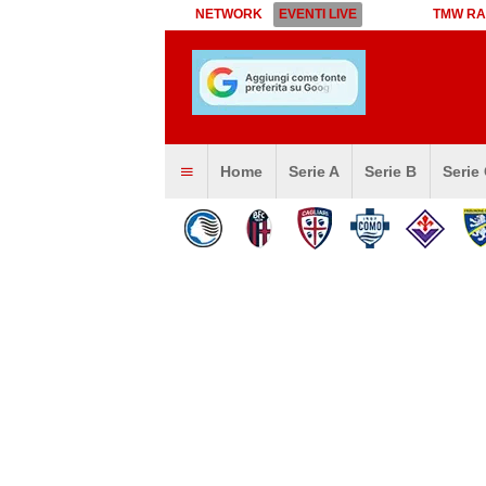
NETWORK
EVENTI LIVE
TMW RA
Home
Serie A
Serie B
Serie