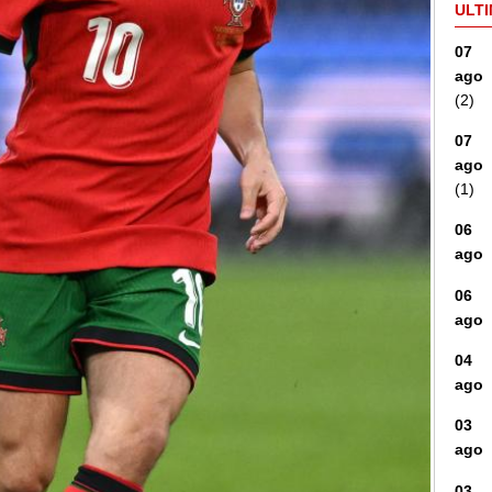
ULTI
07
ago
(2)
07
ago
(1)
06
ago
06
ago
04
ago
03
ago
03