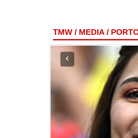
TMW
/
MEDIA
/
PORTO