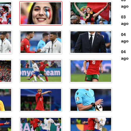
ago
03
ago
04
ago
04
ago