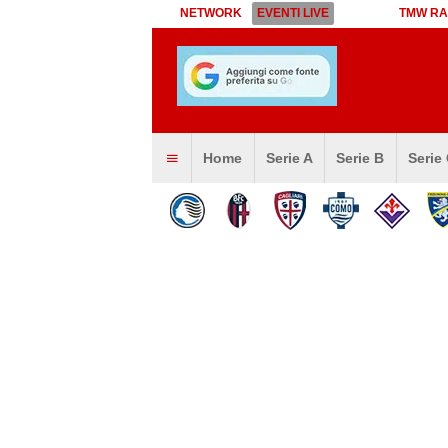
NETWORK
EVENTI LIVE
TMW RA
Home
Serie A
Serie B
Serie