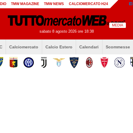
DIO
TMW MAGAZINE
TMW NEWS
CALCIOMERCATO H24
MEDIA
sabato 8 agosto 2026 ore 18:38
 C
Calciomercato
Calcio Estero
Calendari
Scommesse