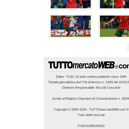
Editor:
TC&C srl
web content publisher since 1994
Testata giornalistica Aut.Trib.di Arezzo n. 13/05 del 10/11/
Direttore Responsabile: Niccolò Ceccarini
Iscritto al Registro Operatori di Comunicazione n. 1824
Copyright © 2000-2026
-
TUTTOmercatoWEB.com ®
Tutti i diritti riservati
P.IVA 01488100510