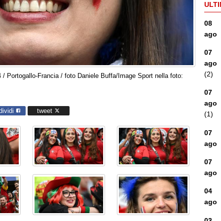
ULTI
08
ago
07
ago
(2)
 Portogallo-Francia / foto Daniele Buffa/Image Sport nella foto:
07
ago
dividi
tweet
(1)
07
ago
07
ago
04
ago
03