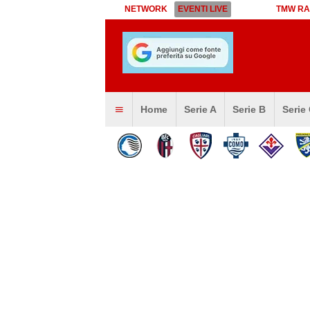
NETWORK
EVENTI LIVE
TMW RA
Home
Serie A
Serie B
Serie