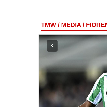
TMW
/
MEDIA
/
FIOREN