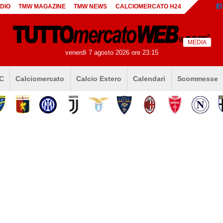
DIO
TMW MAGAZINE
TMW NEWS
CALCIOMERCATO H24
MEDIA
venerdì 7 agosto 2026 ore 23:15
 C
Calciomercato
Calcio Estero
Calendari
Scommesse