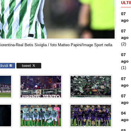
ULTI
07
ago
07
ago
(2)
rentina-Real Betis Siviglia / foto Matteo Papini/Image Sport nella
07
ago
dividi
tweet
(1)
07
ago
07
ago
04
ago
03