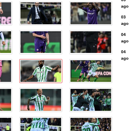
ago
03
ago
04
ago
04
ago