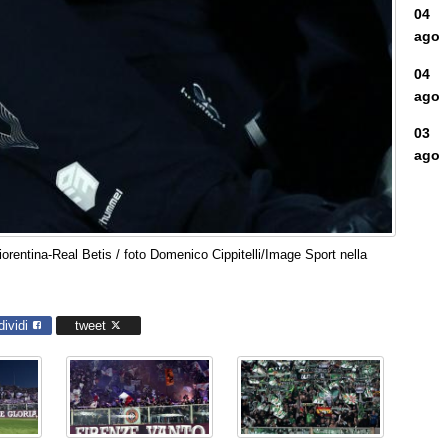
04
ago
04
ago
03
ago
rentina-Real Betis / foto Domenico Cippitelli/Image Sport nella
dividi
tweet