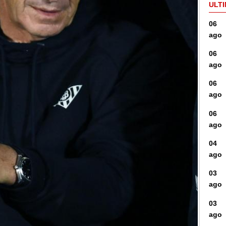
ULTI
06
ago
06
ago
06
ago
06
ago
04
ago
03
ago
03
ago