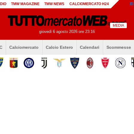
DIO
TMW MAGAZINE
TMW NEWS
CALCIOMERCATO H24
MEDIA
giovedì 6 agosto 2026 ore 23:16
 C
Calciomercato
Calcio Estero
Calendari
Scommesse