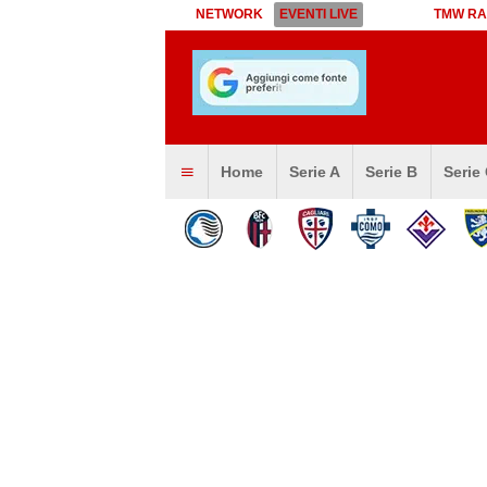
NETWORK
EVENTI LIVE
TMW RA
Home
Serie A
Serie B
Serie