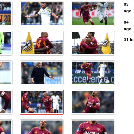
03
ago
04
ago
31 l