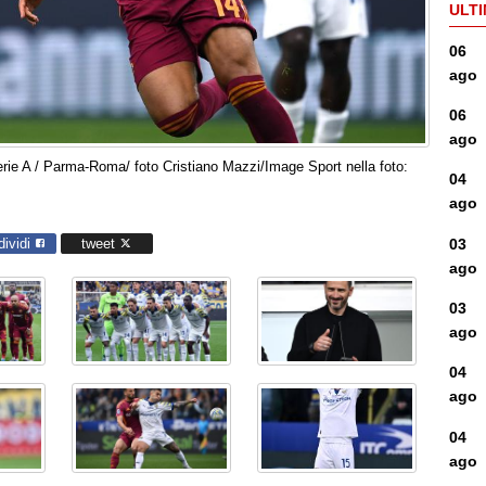
ULTI
06
ago
06
ago
ie A / Parma-Roma/ foto Cristiano Mazzi/Image Sport nella foto:
04
ago
03
dividi
tweet
ago
03
ago
04
ago
04
ago