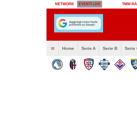
NETWORK
EVENTI LIVE
TMW RA
Home
Serie A
Serie B
Serie