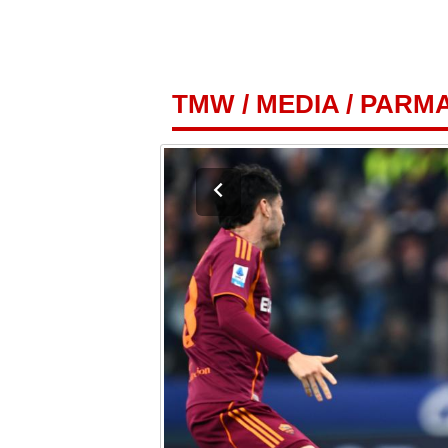
TMW
/
MEDIA
/
PARMA