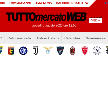
DIO
TMW MAGAZINE
TMW NEWS
CALCIOMERCATO H24
MEDIA
giovedì 6 agosto 2026 ore 12:58
 C
Calciomercato
Calcio Estero
Calendari
Scommesse