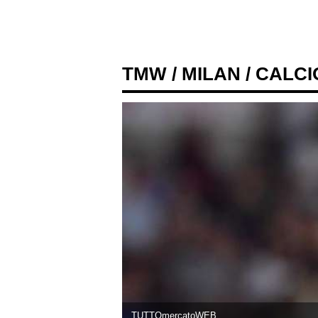
TMW
/
MILAN
/ CALC
TUTTOmercatoWEB