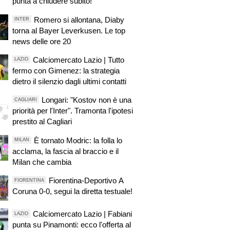
punta a chiudere subito!"
Romero si allontana, Diaby
INTER
torna al Bayer Leverkusen. Le top
news delle ore 20
Calciomercato Lazio | Tutto
LAZIO
fermo con Gimenez: la strategia
dietro il silenzio dagli ultimi contatti
Longari: "Kostov non è una
CAGLIARI
priorità per l'Inter". Tramonta l'ipotesi
prestito al Cagliari
È tornato Modric: la folla lo
MILAN
acclama, la fascia al braccio e il
Milan che cambia
Fiorentina-Deportivo A
FIORENTINA
Coruna 0-0, segui la diretta testuale!
Calciomercato Lazio | Fabiani
LAZIO
punta su Pinamonti: ecco l'offerta al