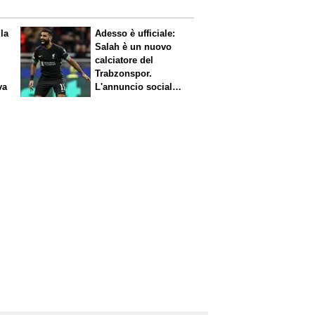
 la
Adesso è ufficiale:
Salah è un nuovo
calciatore del
Trabzonspor.
va
L'annuncio social
del club