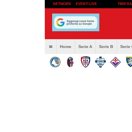
NETWORK
EVENTI LIVE
TMW RA
Home
Serie A
Serie B
Serie