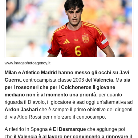
www.imagephotoagency.it
Milan e Atletico Madrid hanno messo gli occhi su Javi
Guerra
, centrocampista classe 2003 del
Valencia
. Ma
sia
per i rossoneri che per i Colchoneros il giovane
mediano non è al momento una priorità
: per quanto
riguarda il Diavolo, il giocatore è aad oggi un'alternativa ad
Ardon
Jashari
che è sempre il primo obiettivo dei dirigenti
di via Aldo Rossi per rinforzare il centrocampo.
A riferirlo in Spagna è
El
Desmarque
che aggiunge poi
che
il Valencia è al lavoro per convincerlo a rinnovare il