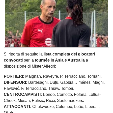
Si riporta di seguito la
lista completa dei giocatori
convocati
per la
tournée in Asia e Australia
a
disposizione di Mister Allegri:
PORTIERI:
Maignan, Raveyre, P. Terracciano, Torriani.
DIFENSORI:
Bartesaghi, Duțu, Gabbia, Jiménez, Magni,
Pavlović, F. Terracciano, Thiaw, Tomori.
CENTROCAMPISTI:
Bondo, Comotto, Fofana, Loftus-
Cheek, Musah, Pulisic, Ricci, Saelemaekers.
ATTACCANTI:
Chukwueze, Colombo, Leão, Liberali,
Okafor.