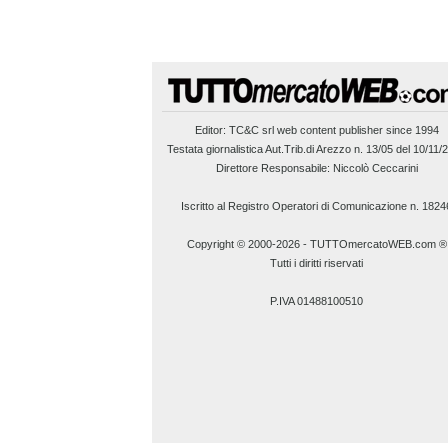
Editor:
TC&C srl
web content publisher since 1994
Testata giornalistica Aut.Trib.di Arezzo n. 13/05 del 10/11/
Direttore Responsabile: Niccolò Ceccarini
Iscritto al Registro Operatori di Comunicazione n. 1824
Copyright © 2000-2026
-
TUTTOmercatoWEB.com ®
Tutti i diritti riservati
P.IVA 01488100510