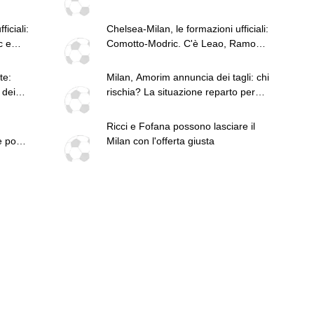
iciali:
Chelsea-Milan, le formazioni ufficiali:
c e
Comotto-Modric. C'è Leao, Ramos
in panchina
te:
Milan, Amorim annuncia dei tagli: chi
 dei
rischia? La situazione reparto per
reparto
Ricci e Fofana possono lasciare il
e pochi
Milan con l'offerta giusta
può
n-
ta