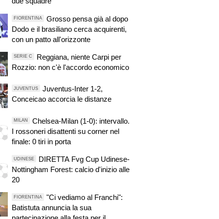
due squadre"
Grosso pensa già al dopo
FIORENTINA
Dodo e il brasiliano cerca acquirenti,
con un patto all'orizzonte
Reggiana, niente Carpi per
SERIE C
Rozzio: non c'è l'accordo economico
Juventus-Inter 1-2,
JUVENTUS
Conceicao accorcia le distanze
Chelsea-Milan (1-0): intervallo.
MILAN
I rossoneri disattenti su corner nel
finale: 0 tiri in porta
DIRETTA Fvg Cup Udinese-
UDINESE
Nottingham Forest: calcio d'inizio alle
20
"Ci vediamo al Franchi":
FIORENTINA
Batistuta annuncia la sua
partecipazione alla festa per il