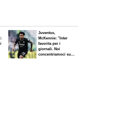
Juventus,
i:
McKennie: "Inter
i
favorita per i
giornali. Noi
concentriamoci sul
nostro gioco"