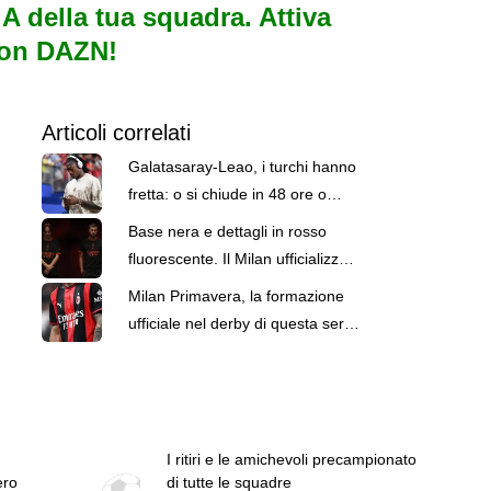
e A della tua squadra. Attiva
con DAZN!
Articoli correlati
Galatasaray-Leao, i turchi hanno
fretta: o si chiude in 48 ore o
cambiano obiettivo
Base nera e dettagli in rosso
fluorescente. Il Milan ufficializza
la nuova terza maglia
Milan Primavera, la formazione
ufficiale nel derby di questa sera
contro l'Inter
I ritiri e le amichevoli precampionato
ero
di tutte le squadre