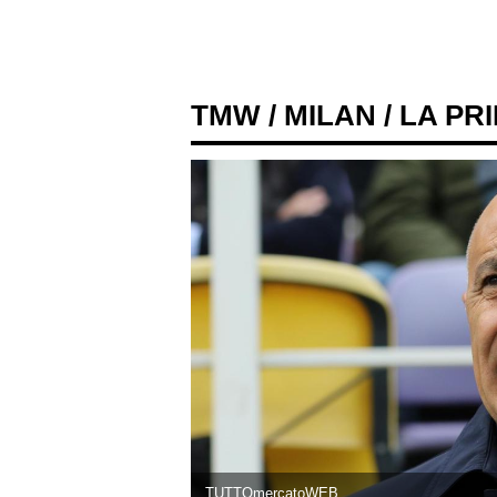
TMW
/
MILAN
/ LA PR
TUTTOmercatoWEB