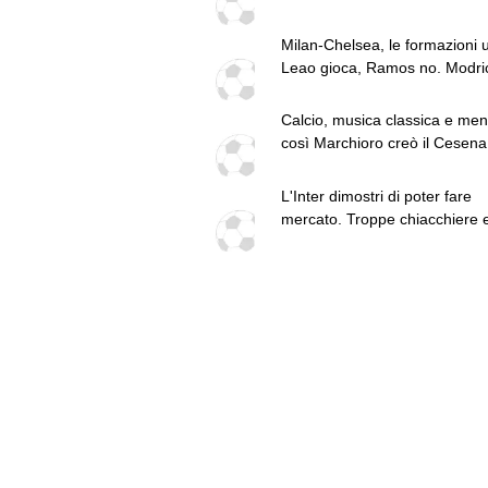
Milan-Chelsea, le formazioni uff
Leao gioca, Ramos no. Modri
Comotto dal 1'
Calcio, musica classica e men
così Marchioro creò il Cesena
Miracoli
L'Inter dimostri di poter fare
mercato. Troppe chiacchiere 
fatti: guai a pensare di essere
superiore a tutte le altre a
prescindere. Juve, il portiere 
diventare un "problema". Mila
Leao, serve una decisione net