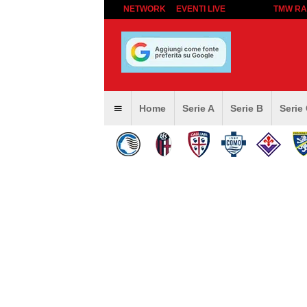
NETWORK
EVENTI LIVE
TMW RA
Home
Serie A
Serie B
Serie