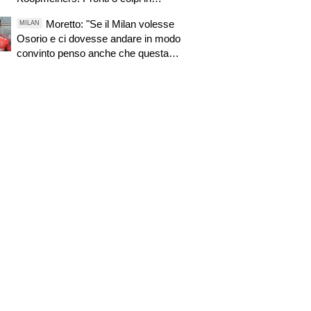
entrata. Zirkzee, cresce l'ottimismo.
Moretto: "Se il Milan volesse
MILAN
Suzuki, oggi o domani attese novità.
Osorio e ci dovesse andare in modo
Nuova offerta a Kessiè? Cambiaso,
convinto penso anche che questa
futuro incerto. Nico-Inter, pista fredda
trattativa possa essere portata a
termine"