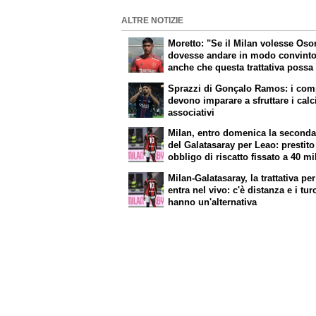
ALTRE NOTIZIE
Moretto: "Se il Milan volesse Osor
dovesse andare in modo convint
anche che questa trattativa possa
portata a termine"
Sprazzi di Gonçalo Ramos: i co
devono imparare a sfruttare i calc
associativi
Milan, entro domenica la seconda 
del Galatasaray per Leao: prestit
obbligo di riscatto fissato a 40 mi
euro
Milan-Galatasaray, la trattativa pe
entra nel vivo: c'è distanza e i tur
hanno un'alternativa