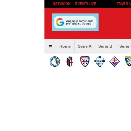
NETWORK
EVENTI LIVE
TMW RA
Home
Serie A
Serie B
Serie