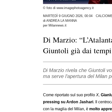
© foto di www.imagephotoagency.it
MARTEDÌ 9 GIUGNO 2026, 00:04
CALCIOM
di
ANDREA LA MANNA
per Milannews.it
Di Marzio: “L’Atalant
Giuntoli già dai tempi
Di Marzio rivela che Giuntoli v
ma serve l’apertura del Milan p
Come riportato sul suo profilo
X,
Gianlu
pressing su Ardon Jashari
. Il centr
con la maglia del Milan, è
molto appre