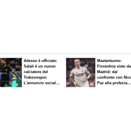
Adesso è ufficiale:
Mastantuono-
Salah è un nuovo
Fiorentina visto d
calciatore del
Madrid: dal
Trabzonspor.
confronto con Nic
L'annuncio social
Paz alla profezia
del club
sulla Serie A