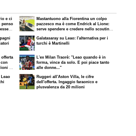
io e ci
Mastantuono alla Fiorentina un colpo
o penso
pazzesco ma è come Endrick al Lione:
 essere
serve spendere e credere nello scouting
per i migliori talenti. Giovani italiani:
mpagni
Galatasaray su Leao: l'alternativa per i
attenzione perché qualcosa sta
iatori
turchi è Martinelli
cambiando davvero
offerta
L'ex Milan Traorè: "Leao quando è in
o con
forma, vince da solo. E poi piace tanto
lioni di
alle donne..."
r Leao
Ruggeri all'Aston Villa, le cifre
chi
dell'offerta. Ingaggio faraonico e
plusvalenza da 20 milioni