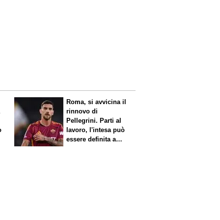
Roma, si avvicina il
a
rinnovo di
Pellegrini. Parti al
o
lavoro, l'intesa può
essere definita a
breve