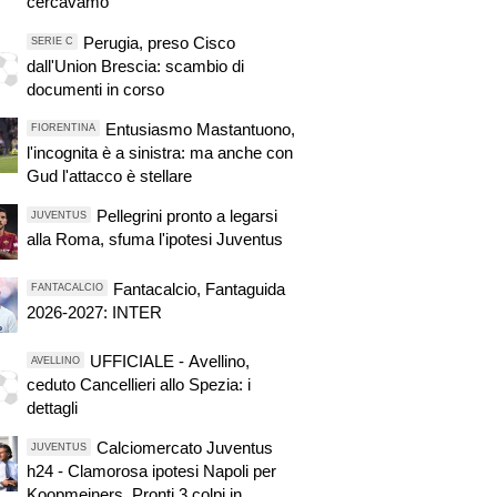
cercavamo"
Perugia, preso Cisco
SERIE C
dall'Union Brescia: scambio di
documenti in corso
Entusiasmo Mastantuono,
FIORENTINA
l'incognita è a sinistra: ma anche con
Gud l'attacco è stellare
Pellegrini pronto a legarsi
JUVENTUS
alla Roma, sfuma l'ipotesi Juventus
Fantacalcio, Fantaguida
FANTACALCIO
2026-2027: INTER
UFFICIALE - Avellino,
AVELLINO
ceduto Cancellieri allo Spezia: i
dettagli
Calciomercato Juventus
JUVENTUS
h24 - Clamorosa ipotesi Napoli per
Koopmeiners. Pronti 3 colpi in