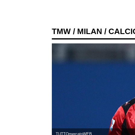
TMW
/
MILAN
/ CALC
TUTTOmercatoWEB