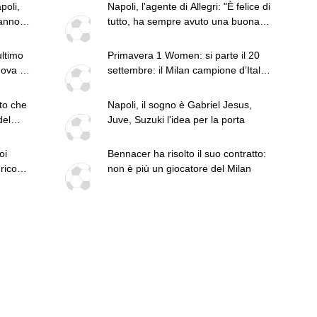
poli,
Napoli, l'agente di Allegri: "È felice di
anno:
tutto, ha sempre avuto una buona
opinione della squadra"
ultimo
Primavera 1 Women: si parte il 20
nova e
settembre: il Milan campione d’Italia
debutta in casa dell’Arezzo
to che
Napoli, il sogno è Gabriel Jesus,
del
Juve, Suzuki l'idea per la porta
oi
Bennacer ha risolto il suo contratto:
 ricordi
non è più un giocatore del Milan
esta