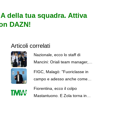
e A della tua squadra. Attiva
con DAZN!
Articoli correlati
Nazionale, ecco lo staff di
Mancini: Oriali team manager,
Bollini vice. C'è Bonucci
FIGC, Malagò: "Fuoriclasse in
campo e adesso anche come
dirigente. Bentornato Gianfranco
Fiorentina, ecco il colpo
Zola"
Mastantuono. E Zola torna in
Figc