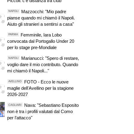
Piccoli: c'è distanza tra club
Mazzocchi: "Mio padre
NAPOLI
pianse quando mi chiamò il Napoli.
Aiuto gli stranieri a sentirsi a casa"
Femminile, Iara Lobo
PARMA
convocata dal Portogallo Under 20
per lo stage pre-Mondiale
Marianucci: "Spero di restare,
NAPOLI
voglio dare il mio contributo. Quando
mi chiamò il Napoli..."
FOTO - Ecco le nuove
AVELLINO
maglie dell'Avellino per la stagione
2026-2027
Nava: "Sebastiano Esposito
CAGLIARI
non è tra i profili valutati dal Como
per l’attacco"