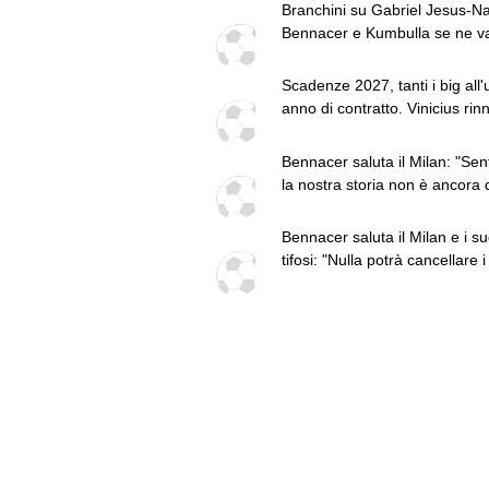
Branchini su Gabriel Jesus-Na
Bennacer e Kumbulla se ne v
le top news delle 22
Scadenze 2027, tanti i big all'
anno di contratto. Vinicius rin
si toglie dalla lista
Bennacer saluta il Milan: "Sen
la nostra storia non è ancora 
tutto finita"
Bennacer saluta il Milan e i su
tifosi: "Nulla potrà cancellare i
costruiti qui. Ho indossato qu
maglia con orgoglio"