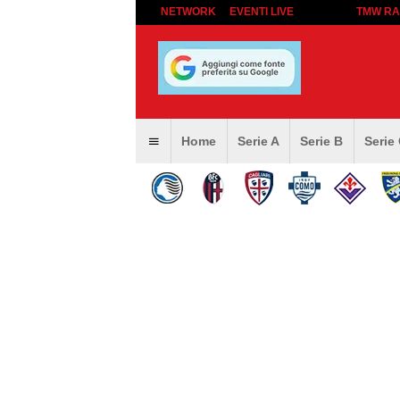
NETWORK
EVENTI LIVE
TMW RA
Home
Serie A
Serie B
Serie