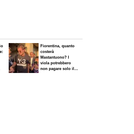
io
Fiorentina, quanto
e:
costerà
Mastantuono? I
viola potrebbero
a
non pagare solo il
60% dello stipendio