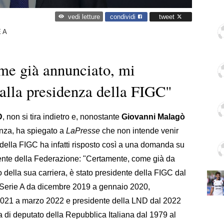
condividi
tweet
vedi letture
 A
me già annunciato, mi
alla presidenza della FIGC"
D
, non si tira indietro e, nonostante
Giovanni Malagò
nza, ha spiegato a
LaPresse
che non intende venir
ella FIGC ha infatti risposto così a una domanda su
nte della Federazione: "Certamente, come già da
 della sua carriera, è stato presidente della FIGC dal
 Serie A da dicembre 2019 a gennaio 2020,
021 a marzo 2022 e presidente della LND dal 2022
ica di deputato della Repubblica Italiana dal 1979 al