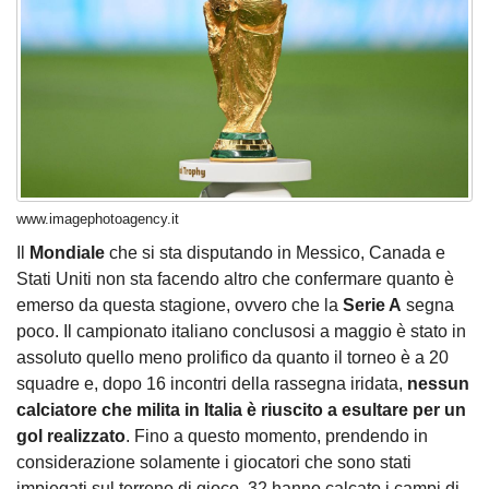
www.imagephotoagency.it
Il
Mondiale
che si sta disputando in Messico, Canada e
Stati Uniti non sta facendo altro che confermare quanto è
emerso da questa stagione, ovvero che la
Serie A
segna
poco. Il campionato italiano conclusosi a maggio è stato in
assoluto quello meno prolifico da quanto il torneo è a 20
squadre e, dopo 16 incontri della rassegna iridata,
nessun
calciatore che milita in Italia è riuscito a esultare per un
gol realizzato
. Fino a questo momento, prendendo in
considerazione solamente i giocatori che sono stati
impiegati sul terreno di gioco, 32 hanno calcato i campi di