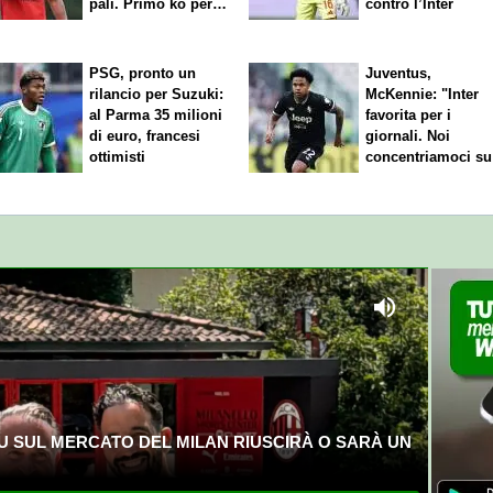
pali. Primo ko per
contro l’Inter
Amorim
PSG, pronto un
Juventus,
rilancio per Suzuki:
McKennie: "Inter
al Parma 35 milioni
favorita per i
di euro, francesi
giornali. Noi
ottimisti
concentriamoci su
nostro gioco"
U SUL MERCATO DEL MILAN RIUSCIRÀ O SARÀ UN