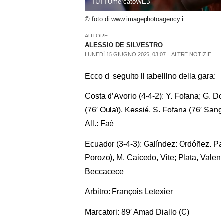
TUTTOmercatoWEB
© foto di www.imagephotoagency.it
AUTORE
ALESSIO DE SILVESTRO
LUNEDÌ 15 GIUGNO 2026, 03:07
ALTRE NOTIZIE
Ecco di seguito il tabellino della gara:
Costa d’Avorio (4-4-2): Y. Fofana; G.
(76′ Oulaï), Kessié, S. Fofana (76′ San
All.: Faé
Ecuador (3-4-3): Galíndez; Ordóñez, Pa
Porozo), M. Caicedo, Vite; Plata, Valen
Beccacece
Arbitro: François Letexier
Marcatori: 89′ Amad Diallo (C)