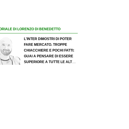
ORIALE DI LORENZO DI BENEDETTO
L'INTER DIMOSTRI DI POTER
FARE MERCATO. TROPPE
CHIACCHIERE E POCHI FATTI:
GUAI A PENSARE DI ESSERE
SUPERIORE A TUTTE LE ALTRE
A PRESCINDERE. JUVE, IL
PORTIERE PUÒ DIVENTARE UN
"PROBLEMA". MILAN-LEAO,
SERVE UNA DECISIONE NETTA