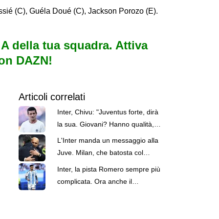
sié (C), Guéla Doué (C), Jackson Porozo (E).
e A della tua squadra. Attiva
con DAZN!
Articoli correlati
Inter, Chivu: "Juventus forte, dirà
la sua. Giovani? Hanno qualità,
mi interessa la reazione"
L'Inter manda un messaggio alla
Juve. Milan, che batosta col
Chelsea: le top news delle 18
Inter, la pista Romero sempre più
complicata. Ora anche il
Barcellona fa sul serio per
l'argentino