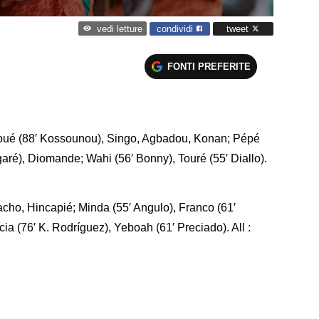
condividi
tweet
vedi letture
FONTI PREFERITE
 Doué (88′ Kossounou), Singo, Agbadou, Konan; Pépé
garé), Diomande; Wahi (56′ Bonny), Touré (55′ Diallo).
cho, Hincapié; Minda (55′ Angulo), Franco (61′
cia (76′ K. Rodríguez), Yeboah (61′ Preciado). All :