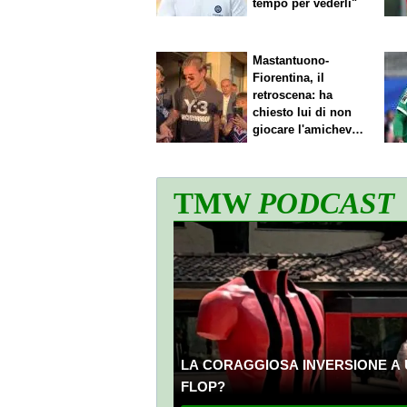
tempo per vederli"
Mastantuono-
Fiorentina, il
retroscena: ha
chiesto lui di non
giocare l'amichevole
di sabato
TMW
PODCAST
LA CORAGGIOSA INVERSIONE A 
FLOP?