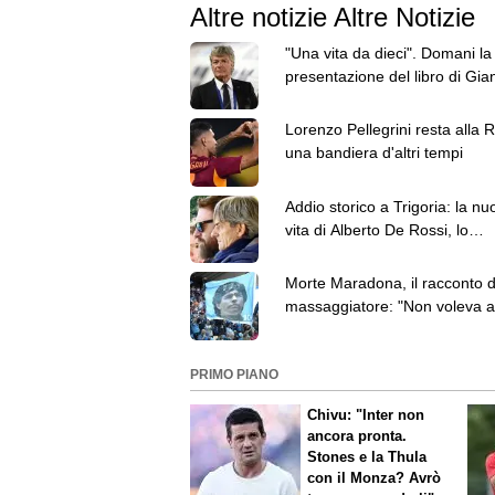
Altre notizie Altre Notizie
"Una vita da dieci". Domani la
presentazione del libro di Gia
Antognoni
Lorenzo Pellegrini resta alla 
una bandiera d'altri tempi
Addio storico a Trigoria: la nu
vita di Alberto De Rossi, lo
scopritore di talenti
Morte Maradona, il racconto d
massaggiatore: "Non voleva al
né mangiare"
PRIMO PIANO
Chivu: "Inter non
ancora pronta.
Stones e la Thula
con il Monza? Avrò