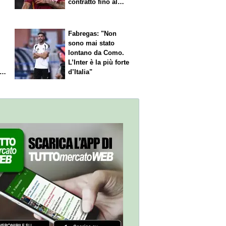
contratto fino al
2027
Fabregas: "Non
sono mai stato
lontano da Como.
L’Inter è la più forte
l
d’Italia"