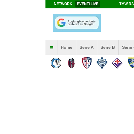
NETWORK
EVENTI LIVE
TMW RA
Home
Serie A
Serie B
Serie