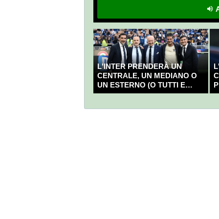
A
L'INTER PRENDERÀ UN
L
CENTRALE, UN MEDIANO O
C
UN ESTERNO (O TUTTI E
P
TRE?)