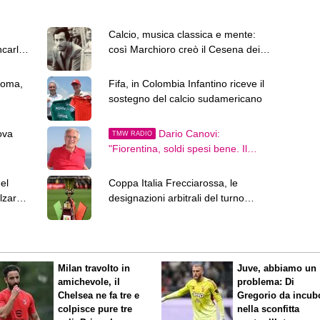
Calcio, musica classica e mente:
ncarlo
così Marchioro creò il Cesena dei
Miracoli
Roma,
Fifa, in Colombia Infantino riceve il
sostegno del calcio sudamericano
ova
Dario Canovi:
TMW RADIO
"Fiorentina, soldi spesi bene. Il
prossimo anno lotterà per l'Europa"
el
Coppa Italia Frecciarossa, le
zarsi
designazioni arbitrali del turno
preliminare
Milan travolto in
Juve, abbiamo un
amichevole, il
problema: Di
Chelsea ne fa tre e
Gregorio da incub
colpisce pure tre
nella sconfitta