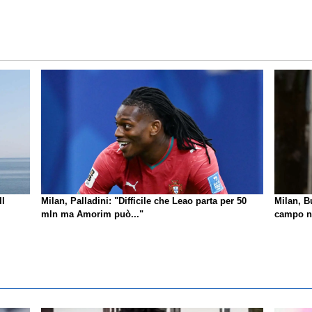
Il
Milan, Palladini: "Difficile che Leao parta per 50
Milan, B
mln ma Amorim può..."
campo no