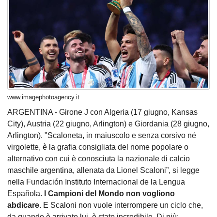
www.imagephotoagency.it
ARGENTINA - Girone J con Algeria (17 giugno, Kansas
City), Austria (22 giugno, Arlington) e Giordania (28 giugno,
Arlington). "Scaloneta, in maiuscolo e senza corsivo né
virgolette, è la grafia consigliata del nome popolare o
alternativo con cui è conosciuta la nazionale di calcio
maschile argentina, allenata da Lionel Scaloni”, si legge
nella Fundación Instituto Internacional de la Lengua
Española.
I Campioni del Mondo non vogliono
abdicare
. E Scaloni non vuole interrompere un ciclo che,
da quando è arrivato lui, è stato incredibile. Di più: