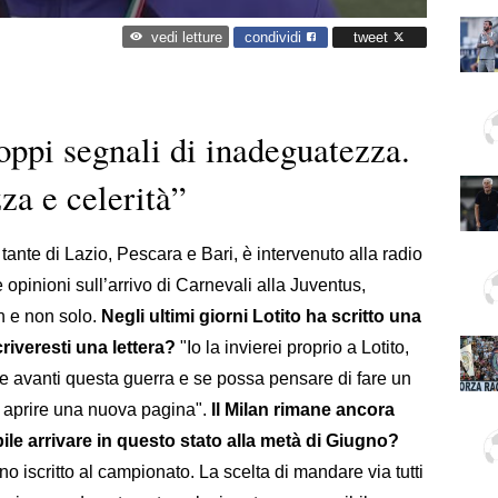
condividi
tweet
vedi letture
oppi segnali di inadeguatezza.
za e celerità”
e tante di Lazio, Pescara e Bari, è intervenuto alla radio
 opinioni sull’arrivo di Carnevali alla Juventus,
n e non solo.
Negli ultimi giorni Lotito ha scritto una
criveresti una lettera?
"Io la invierei proprio a Lotito,
re avanti questa guerra e se possa pensare di fare un
i aprire una nuova pagina".
Il Milan rimane ancora
bile arrivare in questo stato alla metà di Giugno?
o iscritto al campionato. La scelta di mandare via tutti