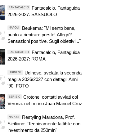
Fantacalcio, Fantaguida
FANTACALCIO
2026-2027: SASSUOLO
Beukema: "Mi sento bene,
NAPOLI
punto a rientrare presto! Allegri?
Sensazioni positive. Sugli obiettivi..."
Fantacalcio, Fantaguida
FANTACALCIO
2026-2027: ROMA
Udinese, svelata la seconda
UDINESE
maglia 2026/2027 con dettagli Anni
'90. FOTO
Crotone, contatti avviati col
SERIE C
Verona: nel mirino Juan Manuel Cruz
Restyling Maradona, Prof.
NAPOLI
Siciliano: "Tecnicamente fattibile con
investimento da 250mln"