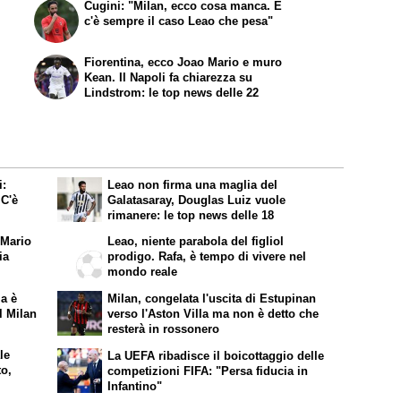
Cugini: "Milan, ecco cosa manca. E
c'è sempre il caso Leao che pesa"
Fiorentina, ecco Joao Mario e muro
Kean. Il Napoli fa chiarezza su
Lindstrom: le top news delle 22
i:
Leao non firma una maglia del
 C'è
Galatasaray, Douglas Luiz vuole
rimanere: le top news delle 18
 Mario
Leao, niente parabola del figliol
ia
prodigo. Rafa, è tempo di vivere nel
mondo reale
la è
Milan, congelata l'uscita di Estupinan
l Milan
verso l'Aston Villa ma non è detto che
resterà in rossonero
le
La UEFA ribadisce il boicottaggio delle
to,
competizioni FIFA: "Persa fiducia in
Infantino"