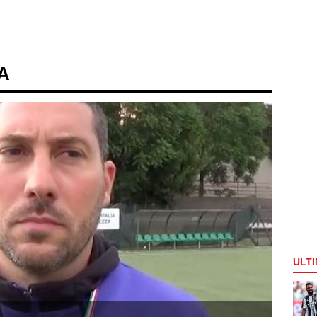
 A
ULTI