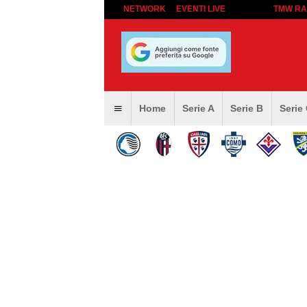
NETWORK
EVENTI LIVE
TMW RA
Home
Serie A
Serie B
Serie