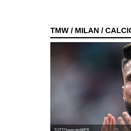
TMW
/
MILAN
/ CALC
TUTTOmercatoWEB