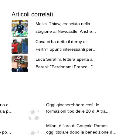
Articoli correlati
Malick Thiaw, cresciuto nella
stagione al Newcastle. Anche
meglio rispetto al Milan
Cosa ci ha detto il derby di
Perth? Spunti interessanti per
Amorim, ma c'è ancora tanto da
Luca Serafini, lettera aperta a
fare (anche sul mercato)
Baresi: "Perdonami Franco..."
rio e
Oggi giocherebbero così: le
ala per
formazioni tipo delle 20 di A tra
conferme e nuovi arrivi
Milan, è l'ora di Gonçalo Ramos:
e pochi
oggi titolare dopo la benedizione di