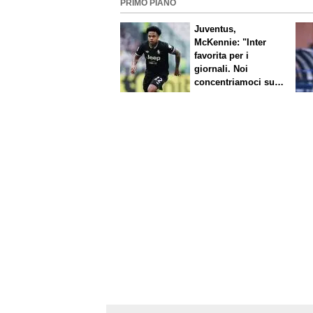
PRIMO PIANO
Juventus,
McKennie: "Inter
favorita per i
giornali. Noi
concentriamoci sul
nostro gioco"