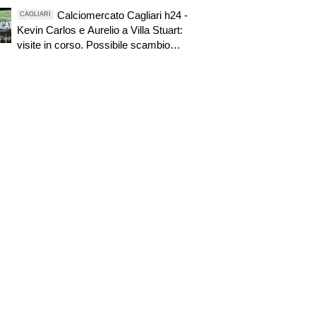
motivo
Calciomercato Cagliari h24 -
CAGLIARI
Kevin Carlos e Aurelio a Villa Stuart:
visite in corso. Possibile scambio
Esposito-Van der Brempt. Fortini
proposto anche ai rossoblù