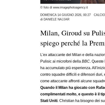
© foto di www.imagephotoagency.it
DOMENICA 14 GIUGNO 2026, 00:27
CALCI
di
DANIELE NAJJAR
Milan, Giroud su Pulisi
spiego perché la Premi
L'ex attaccante del Milan e della nazio
Pulisic ai microfoni della
BBC
. Queste 
ha accumulato più esperienza. All'inizi
contro squadre difficili e difensori dur
come attaccante affronti alcune squadre
Quando il Milan ha giocato con Rafae
complimentati molto, e questo è il t
Stati Uniti
. Christian ha bisogno dei s