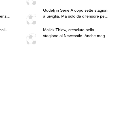
Pippo
Gudelj in Serie A dopo sette stagioni
può
tenza
a Siviglia. Ma solo da difensore per
n-
p con
l'Udinese
ta
o.
oll-
Malick Thiaw, cresciuto nella
mo e
stagione al Newcastle. Anche meglio
rispetto al Milan