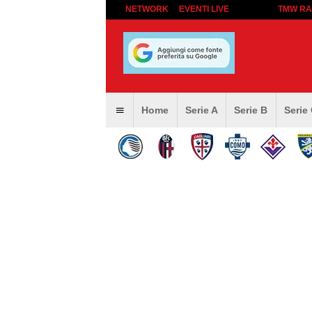
NETWORK
EVENTI LIVE
TMW RA
Home
Serie A
Serie B
Serie