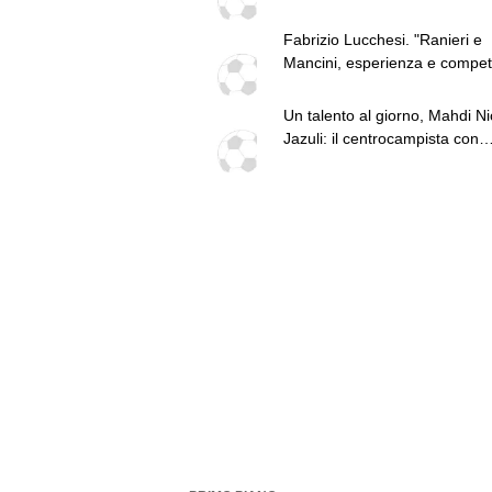
fatti: guai a pensare di essere
superiore a tutte le altre a
Fabrizio Lucchesi. "Ranieri e
prescindere. Juve, il portiere 
Mancini, esperienza e compe
diventare un "problema". Mila
per la Nazionale. Mercato, ga
Leao, serve una decisione net
l'Inter non colmato da nessun
Un talento al giorno, Mahdi Nic
Fiorentina top. Serie B, Paler
Jazuli: il centrocampista con
Pisa grande lavoro"
l'Australia nel destino